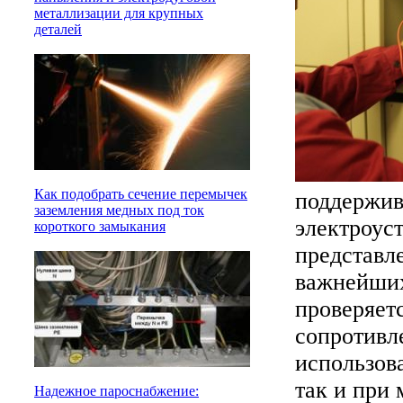
металлизации для крупных
деталей
Как подобрать сечение перемычек
поддержив
заземления медных под ток
электроус
короткого замыкания
представл
важнейших
проверяетс
сопротивле
использов
так и при
Надежное пароснабжение: