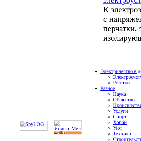
электроус
К электро
с напряже
перчатки,
изолирующ
Электричество в 
Электросчет
Розетки
Разное
Наука
Общество
Происшеств
Услуги
Спорт
Хобби
Уют
Техника
Строительст