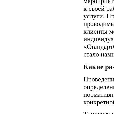
мероприят
к своей ра
услуги. П
проводимы
клиенты м
индивидуа
«Стандарт
стало намн
Какие ра
Проведени
определен
нормативн
конкретно
Типового 