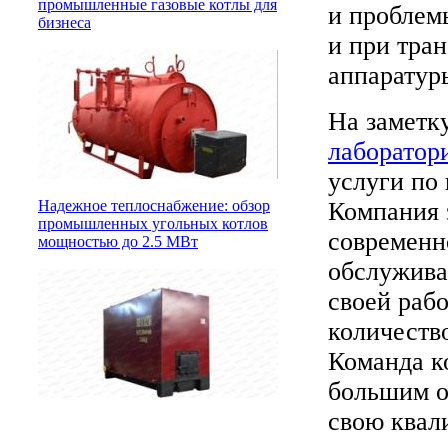
промышленные газовые котлы для
и проблемы
бизнеса
и при тра
аппаратур
На заметк
лаборатор
услуги по
Компания 
Надежное теплоснабжение: обзор
промышленных угольных котлов
современн
мощностью до 2.5 МВт
обслужива
своей раб
количество
Команда к
большим о
свою квал