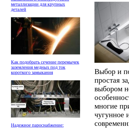
металлизации для крупных
деталей
Как подобрать сечение перемычек
заземления медных под ток
Выбор и п
короткого замыкания
простая за
выбором н
особенност
многие при
чугунное 
современн
Надежное пароснабжение: