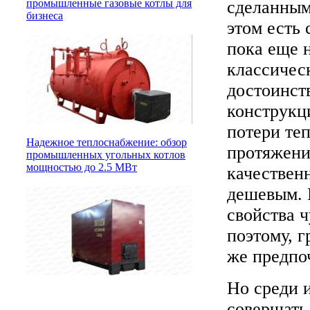
сделанным
промышленные газовые котлы для
бизнеса
этом есть 
пока еще н
классичес
достоинст
конструкц
потери те
Надежное теплоснабжение: обзор
протяжени
промышленных угольных котлов
мощностью до 2.5 МВт
качествен
дешевым. 
свойства ч
поэтому, г
же предпо
Но среди 
совершать