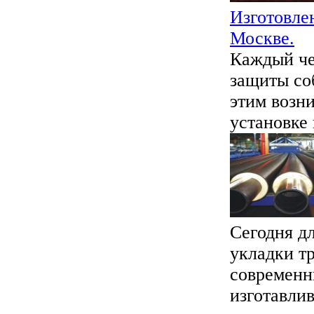
Изготовле
Москве.
Каждый че
защиты соб
этим возн
установке 
Сегодня д
укладки т
современн
изготавлив