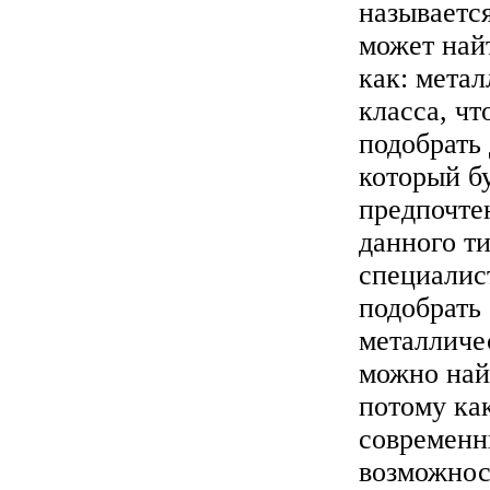
называетс
может най
как: мета
класса, ч
подобрать 
который бу
предпочтен
данного т
специалис
подобрать
металличес
можно най
потому ка
современн
возможнос