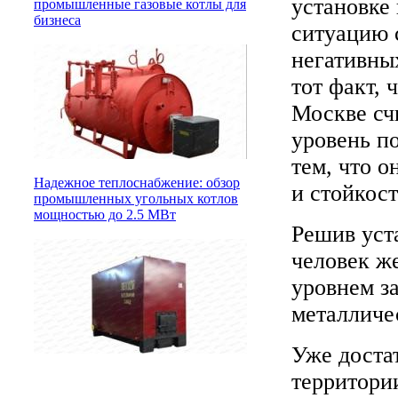
установке
промышленные газовые котлы для
бизнеса
ситуацию 
негативных
тот факт,
Москве сч
уровень п
тем, что 
Надежное теплоснабжение: обзор
и стойкос
промышленных угольных котлов
мощностью до 2.5 МВт
Решив уст
человек ж
уровнем за
металличе
Уже доста
территори