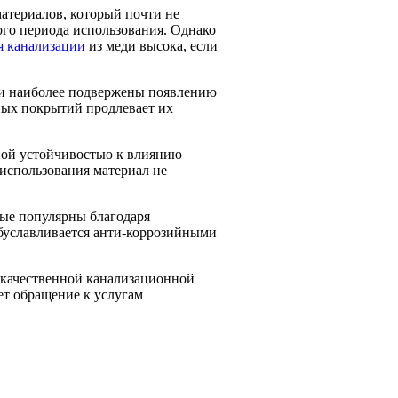
атериалов, который почти не
го периода использования. Однако
я канализации
из меди высока, если
ни наиболее подвержены появлению
ных покрытий продлевает их
ной устойчивостью к влиянию
 использования материал не
е популярны благодаря
буславливается анти-коррозийными
окачественной канализационной
ет обращение к услугам