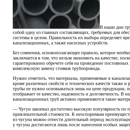
В наши дни тр
собой одну из главных составляющих, требуемых для об
системы в целом. Правильность их выбора определяет вр
канализационных, а также насосных устройств.
Без сомнения, основополагающее правило, которое необх
заключается в том, что нельзя экономить на качестве, пос
гарантированно обречете себя на проведение постоянных 
комплексную замену стояков трубопровода.
Нужно отметить, что материалы, применяемые в канализ
кроме различных свойств и технических качеств также и 
трубы не нужно основываться лишь на цене продукции, по
отображает ее качество, надежность и долговечность. В н
канализационных труб активно применяются такие матер
— Чугун завоевал достаточно высокую популярность по п
привлекательной стоимости. К неоспоримым преимущест
из чугуна можно отнести длительный период эксплуатации
у чугуна достигаются лишь после нанесения особых защи