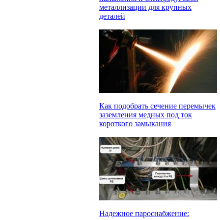
металлизации для крупных
деталей
Как подобрать сечение перемычек
заземления медных под ток
короткого замыкания
Надежное пароснабжение: