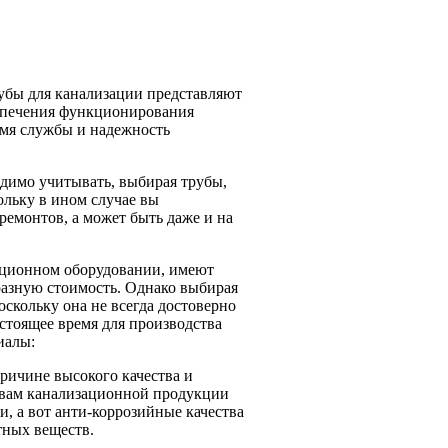
убы для канализации представляют
еспечения функционирования
емя службы и надежность
одимо учитывать, выбирая трубы,
кольку в ином случае вы
ремонтов, а может быть даже и на
ационном оборудовании, имеют
разную стоимость. Однако выбирая
скольку она не всегда достоверно
астоящее время для производства
иалы:
ричине высокого качества и
вам канализационной продукции
, а вот анти-коррозийные качества
тных веществ.