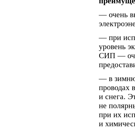
преимуще
— очень в
электроэн
— при исп
уровень эк
СИП — оче
предостав
— в зимню
проводах 
и снега. 
не полярны
при их ис
и химичес