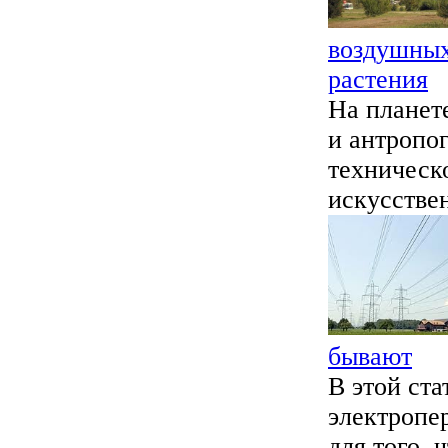
воздушных
растения
На планет
и антропо
техническ
искусстве
бывают
В этой ст
электропе
для того,