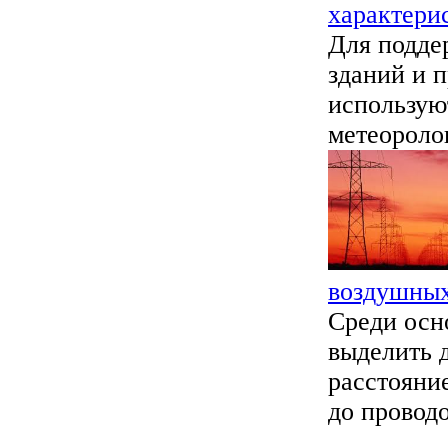
характери
Для подде
зданий и 
использую
метеоролог
воздушны
Среди осн
выделить д
расстояние
до проводо