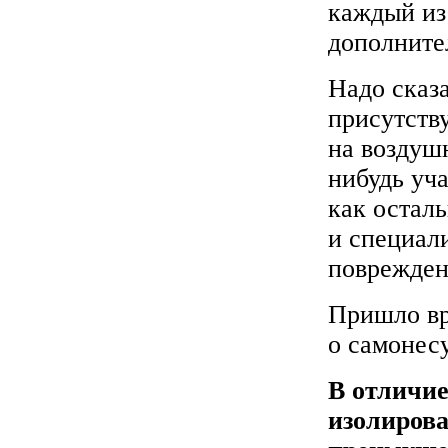
каждый из
дополните
Надо сказ
присутств
на воздуш
нибудь уча
как остал
и специали
поврежден
Пришло вр
о самонес
В отличие
изолиров