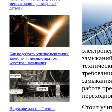
металлизации для крупных
деталей
электропе
Как подобрать сечение перемычек
замыканий
заземления медных под ток
короткого замыкания
техническ
требовани
замыкания
работе пр
переходно
Стоит учи
Надежное пароснабжение: