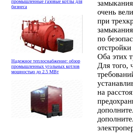
замыканиях
промышленные газовые котлы для
бизнеса
очень вел
при трехкр
замыкания 
по безопас
отстройки 
Оба этих 
Надежное теплоснабжение: обзор
Для того,
промышленных угольных котлов
мощностью до 2.5 МВт
требовани
устанавли
на рассто
предохран
дополните
дополните
электропер