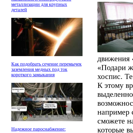
металлизации для крупных
деталей
движения 
Как подобрать сечение перемычек
«Подари ж
заземления медных под ток
хоспис. Те
короткого замыкания
К этому в
выделенног
возможнос
например 
сможете н
которые в
Надежное пароснабжение: