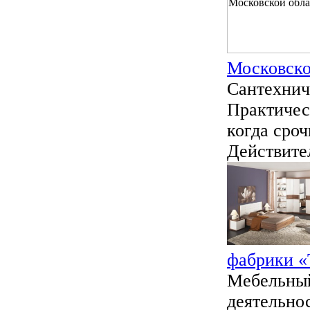
Московско
Сантехнич
Практичес
когда сро
Действител
фабрики «
Мебельный
деятельнос