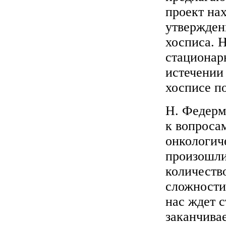
проект на
утвержден
хосписа. 
стационар
истечении 
хосписе по
Н. Федерм
к вопроса
онкологич
произошли
количеств
сложности
нас ждет 
заканчивае