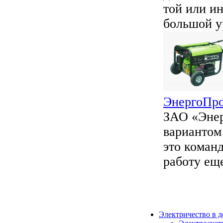
той или и
большой ур
ЭнергоПро
ЗАО «Энер
вариантом 
это коман
работу еще 
Электричество в 