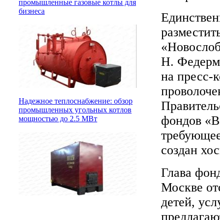
промышленные газовые котлы для
бизнеса
Единствен
разместить
«Новослоб
Н. Федерм
на пресс-
проволочек
Надежное теплоснабжение: обзор
Правитель
промышленных угольных котлов
фондов «В
мощностью до 2.5 МВт
требующее
создан хос
Глава фон
Москве от
детей, ус
предлагаю