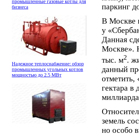
промышленные газовые котлы для
паркинг д
бизнеса
В Москве 
у «Сберба
Данная сде
Москве». 
2
тыс. м
. ж
Надежное теплоснабжение: обзор
данный пр
промышленных угольных котлов
мощностью до 2.5 МВт
отметить,
гектара в 
миллиарда
Относител
земель сос
но особо 