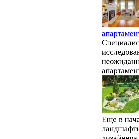
апартамен
Специалис
исследова
неожиданн
апартамент
Еще в нача
ландшафтн
дизайнера