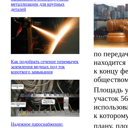
металлизации для крупных
деталей
по передач
находится
Как подобрать сечение перемычек
заземления медных под ток
к концу ф
короткого замыкания
обществом
Площадь уч
участок 5
использов
к котором
плану, пло
Надежное пароснабжение: