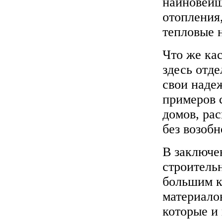
наиновейш
отопления,
тепловые н
Что же кас
здесь отде
свои наде
примеров 
домов, ра
без возоб
В заключе
строитель
большим к
материалов
которые и