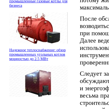
потому жи
промышленные газовые котлы для
бизнеса
максималь
После обсл
возводитьс
при помощ
Далее веде
использов
Надежное теплоснабжение: обзор
инструмент
промышленных угольных котлов
мощностью до 2.5 МВт
проверенн
Следует за
обсуждают
и энергоэ
весьма пр
строитель