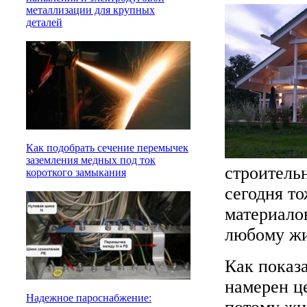
металлизации для крупных
деталей
Как подобрать сечение перемычек
заземления медных под ток
строитель
короткого замыкания
сегодня то
материало
любому жи
Как показа
намерен ц
Надежное пароснабжение: