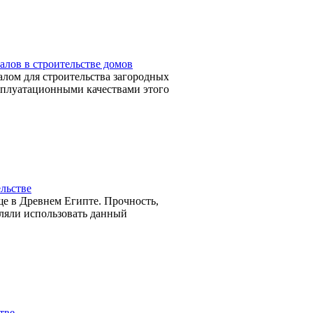
лов в строительстве домов
лом для строительства загородных
сплуатационными качествами этого
ельстве
ще в Древнем Египте. Прочность,
оляли использовать данный
тве