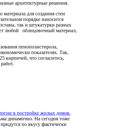
бразные архитектурные решения.
 материала для создания стен
язательном порядке наносится
оставы, так и штукатурки разных
йдет любой облицовочный материал,
зования пенополистирола,
экономически показателях. Так,
5 кирпичей, что согласитесь,
работ.
логии в постройке жилых домов.
сьма динамично. На сегодня тоже
 придутся по вкусу фактически