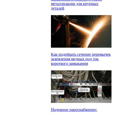
металлизации для крупных
деталей
Как подобрать сечение перемычек
заземления медных под ток
короткого замыкания
Надежное пароснабжение: