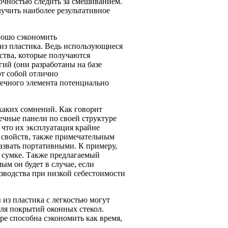
точностью следить за смешиванием.
лучить наиболее результативное
рошо сэкономить
из пластика. Ведь использующиеся
йства, которые получаются
ий (они разработаны на базе
т собой отлично
нечного элемента потенциально
каких сомнений. Как говорит
ечные панели по своей структуре
 что их эксплуатация крайне
 свойств, также примечательным
азвать портативными. К примеру,
й сумке. Также предлагаемый
м он будет в случае, если
зводства при низкой себестоимости
из пластика с легкостью могут
для покрытий оконных стекол.
ре способна сэкономить как время,