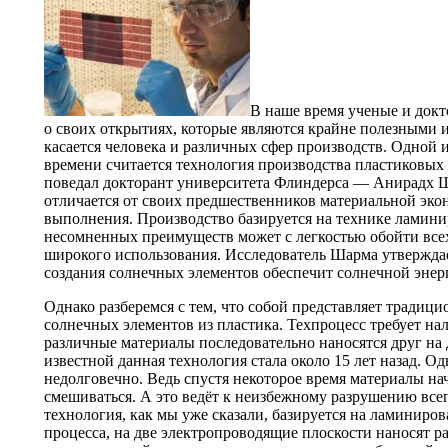
В наше время ученые и докт
о своих открытиях, которые являются крайне полезными и
касается человека и различных сфер производств. Одной 
времени считается технология производства пластиковых
поведал докторант университета Флиндерса — Анирадх Ш
отличается от своих предшественников материальной эк
выполнения. Производство базируется на технике ламинир
несомненных преимуществ может с легкостью обойти всех
широкого использования. Исследователь Шарма утверждае
создания солнечных элементов обеспечит солнечной энерг
Однако разберемся с тем, что собой представляет традиц
солнечных элементов из пластика. Техпроцесс требует на
различные материалы последовательно наносятся друг на 
известной данная технология стала около 15 лет назад. О
недолговечно. Ведь спустя некоторое время материалы н
смешиваться. А это ведёт к неизбежному разрушению все
технология, как мы уже сказали, базируется на ламиниро
процесса, на две электропроводящие плоскости наносят 