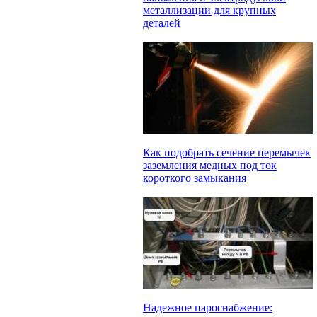
металлизации для крупных
деталей
Как подобрать сечение перемычек
заземления медных под ток
короткого замыкания
Надежное пароснабжение: