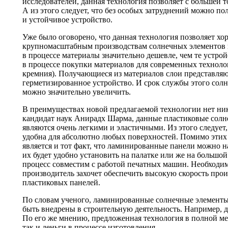
исследователей, данная технология позволяет с большей 
А из этого следует, что без особых затруднений можно по
и устойчивое устройство.
Уже было оговорено, что данная технология позволяет хо
крупномасштабным производствам солнечных элементов 
в процессе материалы значительно дешевле, чем те устро
в процессе покупки материалов для современных технолог
кремния). Получающиеся из материалов слои представляю
герметизированное устройство. И срок службы этого сол
можно значительно увеличить.
В преимуществах новой предлагаемой технологии нет ни
кандидат наук Анирадх Шарма, данные пластиковые солн
являются очень легкими и эластичными. Из этого следует,
удобна для абсолютно любых поверхностей. Помимо этих
является и тот факт, что ламинированные панели можно н
их будет удобно установить на палатке или же на большо
процесс совместим с работой печатных машин. Необходимы
производитель захочет обеспечить высокую скорость прои
пластиковых панелей.
По словам ученого, ламинированные солнечные элементы 
быть внедрены в строительную деятельность. Например, 
По его же мнению, предложенная технология в полной ме
так и деньги в процессе изготовления.