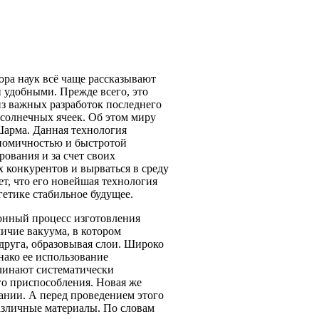
ора наук всё чаще рассказывают
 удобными. Прежде всего, это
из важных разработок последнего
 солнечных ячеек. Об этом миру
арма. Данная технология
ономичностью и быстротой
ования и за счет своих
 конкурентов и вырваться в среду
т, что его новейшая технология
етике стабильное будущее.
ионный процесс изготовления
личие вакуума, в котором
друга, образовывая слои. Широко
днако ее использование
ачинают систематически
го приспособления. Новая же
вании. А перед проведением этого
различные материалы. По словам