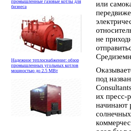
промышленные газовые котлы для
или самок
бизнеса
передвиже
электриче
относител
не приходи
отправитьс
Средиземн
Надежное теплоснабжение: обзор
промышленных угольных котлов
Оказывает
мощностью до 2.5 МВт
под назван
Consultan
их пресс-
начинают 
солнечных 
коммерчес