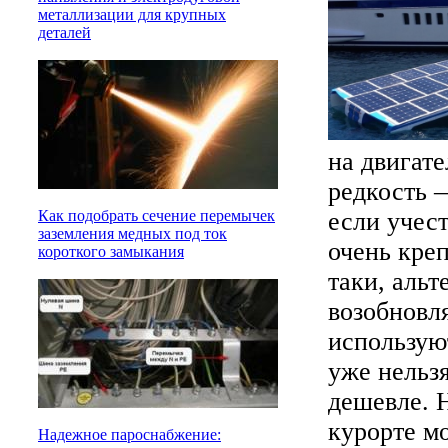
металлизации для крупных
деталей
на двигате
редкость 
если учест
Как подобрать сечение перемычек
заземления медных под ток
очень кре
короткого замыкания
таки, альт
возобновл
использую
уже нельзя
дешевле. 
курорте м
Надежное пароснабжение: