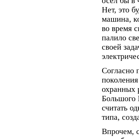
осел бы в 
Нет, это б
машина, к
во время 
палило све
своей зада
электриче
Согласно 
поколения
охранных 
Большого 
считать о
типа, соз
Впрочем, 