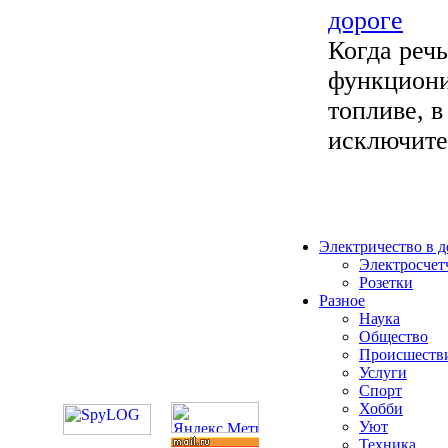
дороге
Когда речь
функциони
топливе, в
исключител
Электричество в 
Электросчет
Розетки
Разное
Наука
Общество
Происшеств
Услуги
Спорт
Хобби
Уют
Техника