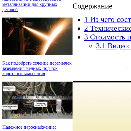
Содержание
металлизации для крупных
деталей
1
Из чего сост
2
Технические
3
Стоимость п
3.1
Видео:
Как подобрать сечение перемычек
заземления медных под ток
короткого замыкания
Надежное пароснабжение: