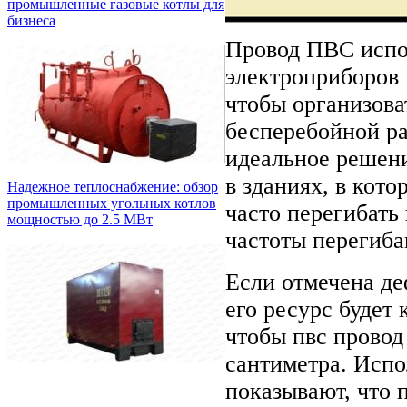
промышленные газовые котлы для
бизнеса
Провод ПВС испол
электроприборов 
чтобы организова
бесперебойной ра
идеальное решен
в зданиях, в кот
Надежное теплоснабжение: обзор
промышленных угольных котлов
часто перегибать
мощностью до 2.5 МВт
частоты перегиба
Если отмечена д
его ресурс будет
чтобы пвс провод
сантиметра. Испо
показывают, что 