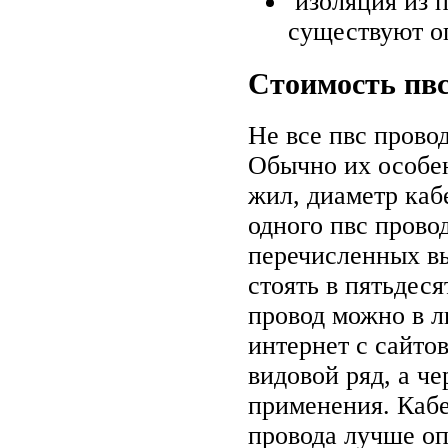
изоляция из 
существуют о
Стоимость пвс
Не все пвс прово
Обычно их особен
жил, диаметр каб
одного пвс прово
перечисленных в
стоять в пятьдес
провод можно в л
интернет с сайто
видовой ряд, а ч
применения. Кабе
провода лучше оп