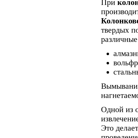
При
коло
производит
Колонково
твердых п
различные
алмазн
вольфр
стальн
Вымывание
нагнетаем
Одной из 
извлечени
Это делае
проведени