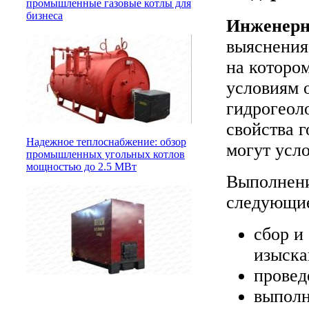
промышленные газовые котлы для
бизнеса
Инженерн
выяснения
на которо
условиям о
гидрогеол
свойства 
Надежное теплоснабжение: обзор
могут усл
промышленных угольных котлов
мощностью до 2.5 МВт
Выполнен
следующие
сбор и
изыска
провед
выполн