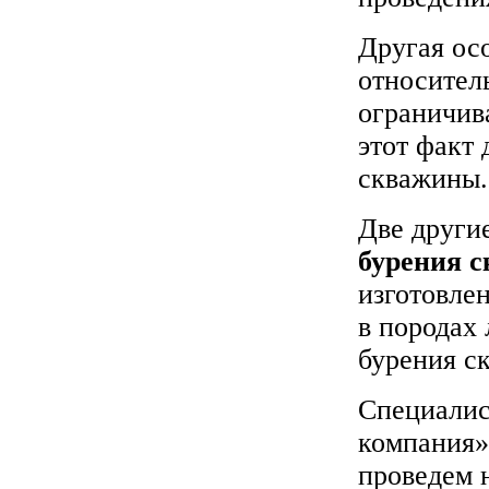
Другая ос
относител
ограничива
этот факт
скважины.
Две други
бурения 
изготовле
в породах 
бурения с
Специалис
компания»
проведем 