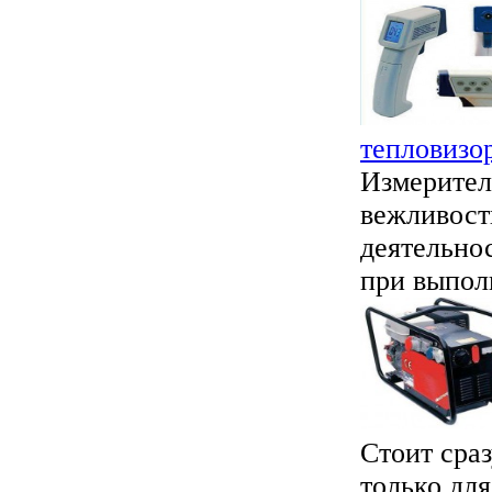
тепловизо
Измерител
вежливост
деятельно
при выпол
Стоит сраз
только для