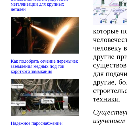
металлизации для крупных
деталей
которые п
человечес
человеку 
другие пр
Как подобрать сечение перемычек
существов
заземления медных под ток
короткого замыкания
для подач
другие, б
строитель
техники.
Существую
изучением
Надежное пароснабжение: