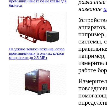
различные
промышленные газовые котлы для
бизнеса
название
и
Устройств
аппаратов,
например,
системы, 
правильна
Надежное теплоснабжение: обзор
промышленных угольных котлов
например,
мощностью до 2.5 МВт
измерител
работе бо
Измерител
повседнев
помогающе
определён