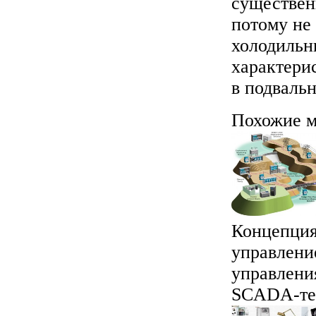
существен
потому не
холодильн
характери
в подваль
Похожие м
Концепция
управлени
управления
SCADA-тех