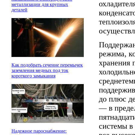
охладителя
металлизации для крупных
деталей
конденсат
теплоизол
осуществл
Поддержан
режима, к
хранения п
Как подобрать сечение перемычек
холодильн
заземления медных под ток
короткого замыкания
среднетем
поддержив
до плюс д
— в преде
пятнадцати
системы в
Надежное пароснабжение: