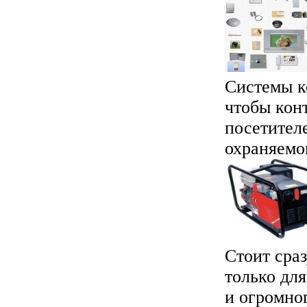
Системы к
чтобы кон
посетител
охраняемом
Стоит сраз
только для
и огромног