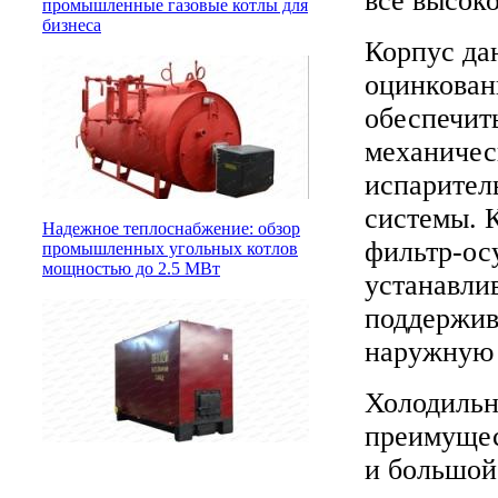
все высоко
промышленные газовые котлы для
бизнеса
Корпус да
оцинкован
обеспечит
механичес
испаритель
системы. К
Надежное теплоснабжение: обзор
фильтр-ос
промышленных угольных котлов
мощностью до 2.5 МВт
устанавли
поддержив
наружную 
Холодильн
преимущес
и большой