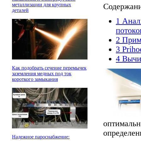
Содержан
металлизации для крупных
деталей
1
Анали
потоко
2
Приме
3
Prihod
4
Вычис
Как подобрать сечение перемычек
заземления медных под ток
короткого замыкания
оптимальн
определен
Надежное пароснабжение: