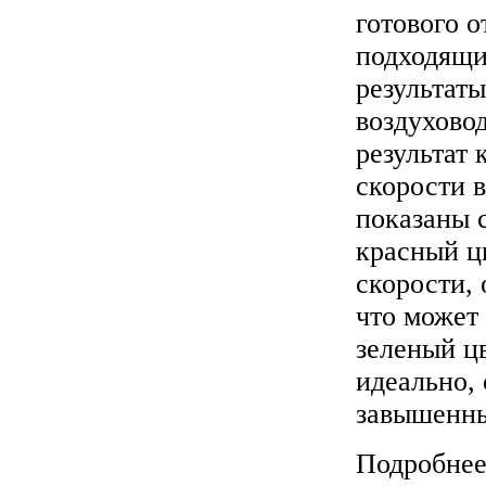
готового о
подходящи
результат
воздухово
результат 
скорости 
показаны 
красный ц
скорости,
что может
зеленый цв
идеально,
завышенны
Подробнее