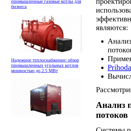
проектиро
промышленные газовые котлы для
бизнеса
использов
эффективн
являются:
Анализ
потоко
Примен
Надежное теплоснабжение: обзор
промышленных угольных котлов
Prihoda
мощностью до 2.5 МВт
Вычисл
Рассмотри
Анализ 
потоков
Системы р