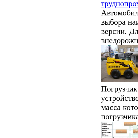
труднопро
Автомобил
выбора на
версии. Дл
внедорожни
Погрузчик
устройств
масса кот
погрузчика