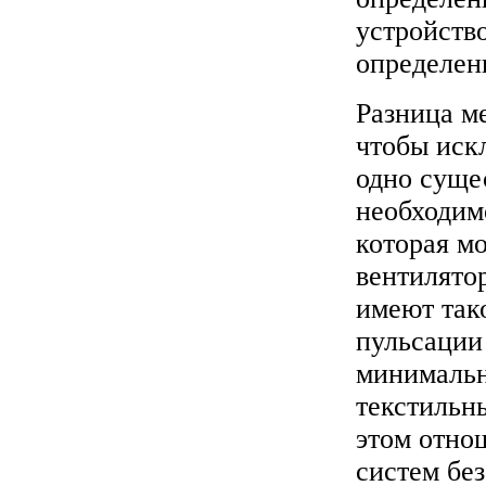
устройств
определен
Разница м
чтобы иск
одно суще
необходим
которая м
вентилято
имеют так
пульсации
минимальн
текстильн
этом отно
систем бе