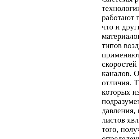
технологи
работают 
что и дру
материало
типов воз
применяют
скоростей
каналов. О
отличия. Т
которых и
подразуме
давления, 
листов яв
того, пол
определен