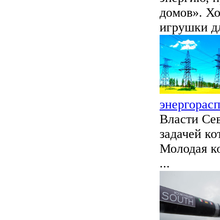
домов». Хо
игрушки дл
энергорас
Власти Се
задачей ко
Молодая к
...