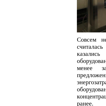
Совсем не
считалась
казались
оборудова
менее за
предложен
энергоз
оборудова
концентр
ранее.