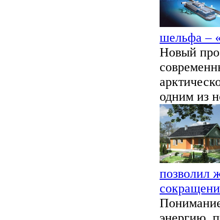
шельфа – 
Новый про
современн
арктическо
одним из н
позволил 
сокращени
Понимание
энергию, 