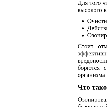
Для того ч
высокого к
Очисти
Действ
Озонир
Стоит отм
эффектив
вредоносн
борются с
организма 
Что тако
Озониров
безопасны