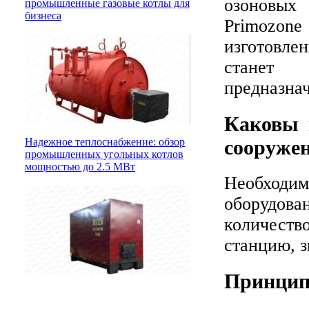
озоновых 
промышленные газовые котлы для
бизнеса
Primozon
изготовлен
станет 
предназнач
Каковы 
сооруже
Надежное теплоснабжение: обзор
промышленных угольных котлов
мощностью до 2.5 МВт
Необход
оборудова
количеств
станцию, з
Принцип 