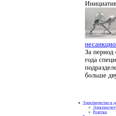
Инициативу
несанкцио
За период
года спец
подраздел
больше дву
Электричество в 
Электросчет
Розетки