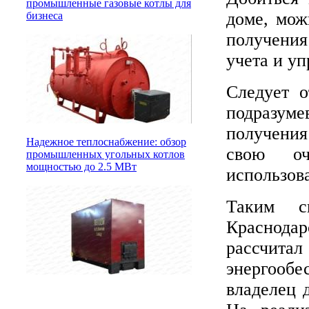
промышленные газовые котлы для
доме, мож
бизнеса
получения
учета и уп
Следует о
подразуме
получения
Надежное теплоснабжение: обзор
свою оч
промышленных угольных котлов
мощностью до 2.5 МВт
использов
Таким с
Краснодар
рассчит
энергообе
владелец 