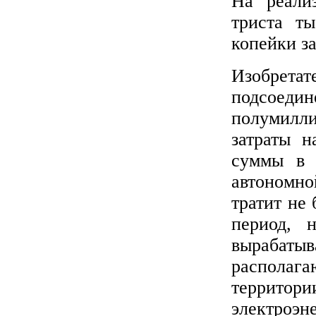
На реализ
триста ты
копейки з
Изобрет
подсоед
полумилл
затраты н
суммы в 
автономно
тратит не
период, 
вырабаты
располаг
территор
электро