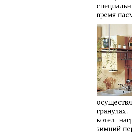
специальн
время пас
осуществ
гранулах.
котел наг
зимний пе