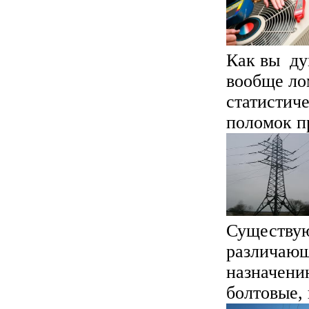
Как вы ду
вообще ло
статистич
поломок пр
Существую
различающ
назначению
болтовые, 