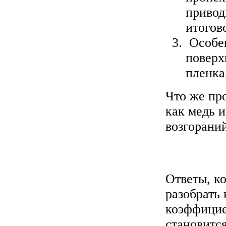
привод
итогов
Особен
поверх
пленка
Что же про
как медь 
возгорани
Ответы, к
разобрать 
коэффицие
становится