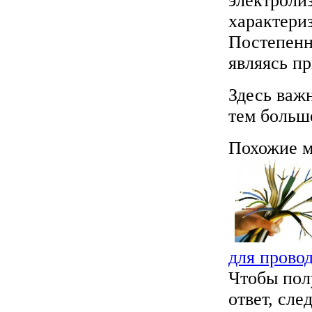
электролиз
характери
Постепенн
являясь п
Здесь важ
тем больш
Похожие м
для прово
Чтобы пол
ответ, сле