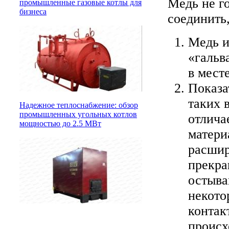
Медь не го
промышленные газовые котлы для
бизнеса
соединить,
Медь и
«гальв
в мест
Показа
таких 
Надежное теплоснабжение: обзор
промышленных угольных котлов
отлича
мощностью до 2.5 МВт
матери
расшир
прекра
остыва
некото
контак
происх