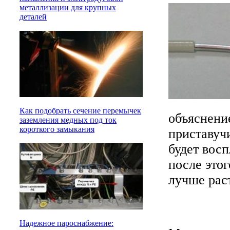
металлизации для крупных
деталей
Как подобрать сечение перемычек
объяснение
заземления медных под ток
короткого замыкания
приставуч
будет вос
после этог
лучше раст
Надежное пароснабжение: