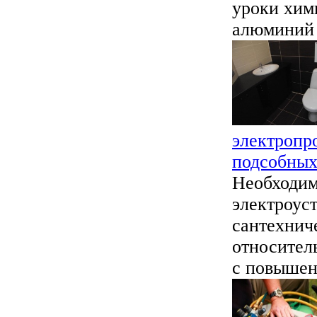
уроки хими
алюминий –
электропр
подсобны
Необходим
электроус
сантехнич
относител
с повышенн