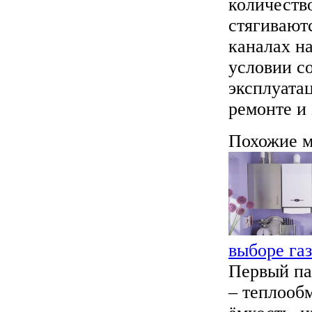
количеств
стягивают
каналах н
условии с
эксплуата
ремонте и
Похожие м
выборе газ
Первый па
– теплооб