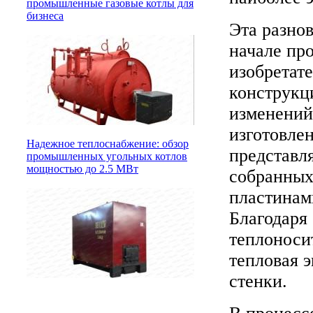
промышленные газовые котлы для
бизнеса
Эта разно
начале пр
изобретат
конструкц
изменений
изготовле
Надежное теплоснабжение: обзор
представл
промышленных угольных котлов
мощностью до 2.5 МВт
собранных
пластинам
Благодаря
теплоносит
тепловая 
стенки.