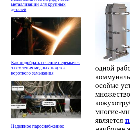
металлизации для крупных
деталей
Как подобрать сечение перемычек
одной раб
заземления медных под ток
короткого замыкания
коммуналь
особые ус
множество
кожухотру
многие-мн
является
п
Надежное пароснабжение:
наиболее 