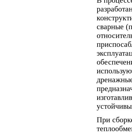
В процесс
разработа
конструкт
сварные (
относител
приспосаб
эксплуата
обеспечени
использую
дренажные
предназна
изготавли
устойчивы
При сборк
теплообме