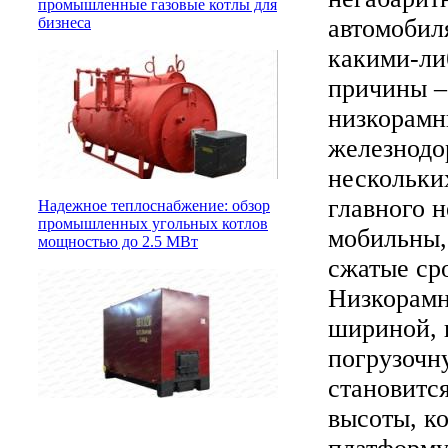
промышленные газовые котлы для
автомобил
бизнеса
какими-ли
причины –
низкорамн
железнодо
нескольких
главного н
Надежное теплоснабжение: обзор
промышленных угольных котлов
мобильны, 
мощностью до 2.5 МВт
сжатые ср
Низкорамн
шириной, 
погрузочну
становитс
высоты, к