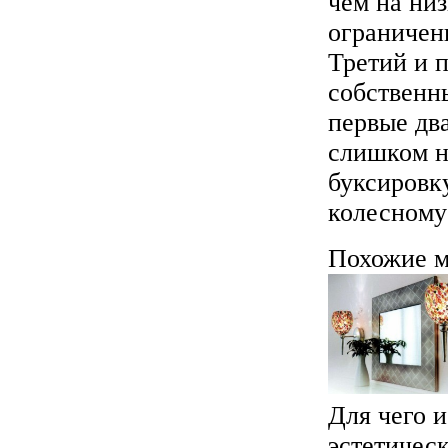
чем на низ
ограничен
Третий и 
собственны
первые дв
слишком н
буксировку
колесному
Похожие м
Для чего и
эстетичес