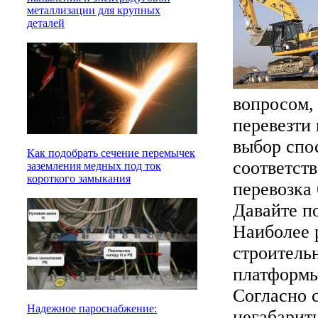
металлизации для крупных
деталей
вопросом, 
перевезти
выбор спо
Как подобрать сечение перемычек
соответств
заземления медных под ток
короткого замыкания
перевозка 
Давайте п
Наиболее 
строитель
платформы,
Согласно 
Надежное пароснабжение:
негабарит