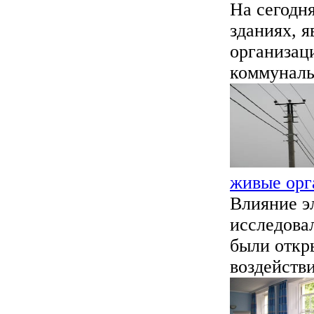
На сегодн
зданиях, я
организац
коммуналь
живые орг
Влияние э
исследовал
были откр
воздействи