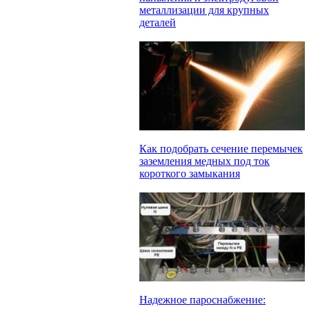
металлизации для крупных
деталей
Как подобрать сечение перемычек
заземления медных под ток
короткого замыкания
Надежное пароснабжение: