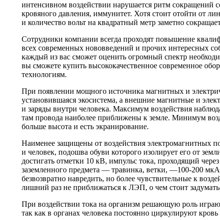
интенсивном воздействии нарушается ритм сокращений се
кровяного давления, иммунитет. Хотя стоит отойти от лин
и количество вольт на квадратный метр заметно сокращает
Сотрудники компании всегда проходят повышение квалиф
всех современных нововведений и прочих интересных со
каждый из вас сможет оценить огромный спектр необход
вы сможете купить высококачественное современное обо
технологиям.
При появлении мощного источника магнитных и электрич
установившаяся экосистема, а внешние магнитные и элек
и заряды внутри человека. Максимум воздействия наблюдае
там провода наиболее приближены к земле. Минимум возде
больше высота и есть экранирование.
Наименее защищены от воздействия электромагнитных п
и человек, подошва обуви которого изолирует его от зем
достигать отметки 10 кВ, импульс тока, проходящий через
заземленного предмета — травинка, ветки, —100-200 мкА
безвозвратно навредить, но более чувствительные к возд
лишний раз не приближаться к ЛЭП, о чем стоит задумать
При воздействии тока на организм решающую роль играют
так как в органах человека постоянно циркулируют кровь