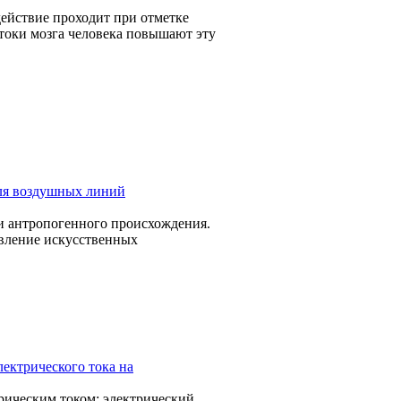
действие проходит при отметке
отоки мозга человека повышают эту
ля воздушных линий
и антропогенного происхождения.
явление искусственных
лектрического тока на
рическим током: электрический