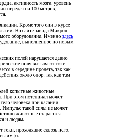
рдца, активность мозга, уровень
ии передач на 100 метров,
ся.
икации. Кроме того они в курсе
бытий. На сайте завода Микрол
имого оборудования. Именно
здесь
рудование, выполненное по новым
еских полей нарушается давно
трические поля вызывают токи
тся в середине пролета, так как
йствия около опор, так как там
олей копытные животные
ли. При этом потенциал может
 тело человека при касании
. Импульс такой силы не может
ействию животные стараются
ся и людям.
 токи, проходящие сквозь него,
 и лимфа.