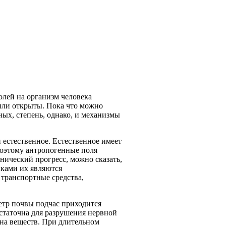
лей на организм человека
были открыты. Пока что можно
ных, степень, однако, и механизмы
 естественное. Естественное имеет
оэтому антропогенные поля
нический прогресс, можно сказать,
иками их являются
транспортные средства,
метр почвы подчас приходится
достаточна для разрушения нервной
на веществ. При длительном