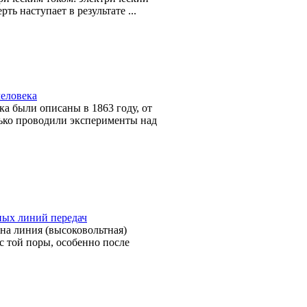
ть наступает в результате ...
человека
а были описаны в 1863 году, от
лько проводили эксперименты над
ных линий передач
ена линия (высоковольтная)
с той поры, особенно после