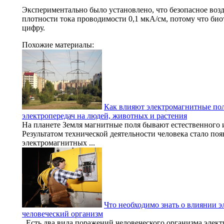
Экспериментально было установлено, что безопасное воз
плотности тока проводимости 0,1 мкА/см, потому что би
цифру.
Похожие материалы:
Как влияют электромагнитные по
электропередач на людей, животных и растения
На планете Земля магнитные поля бывают естественного 
Результатом технической деятельности человека стало по
электромагнитных ...
Что необходимо знать о влиянии э
человеческий организм
Есть два вида поражений человеческого организма элект