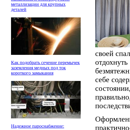
металлизации для крупных
деталей
своей спа
отдохнуть
Как подобрать сечение перемычек
заземления медных под ток
безмятежн
короткого замыкания
себе соде
состоянии
правильно
последств
Оформлени
практично
Надежное пароснабжение: