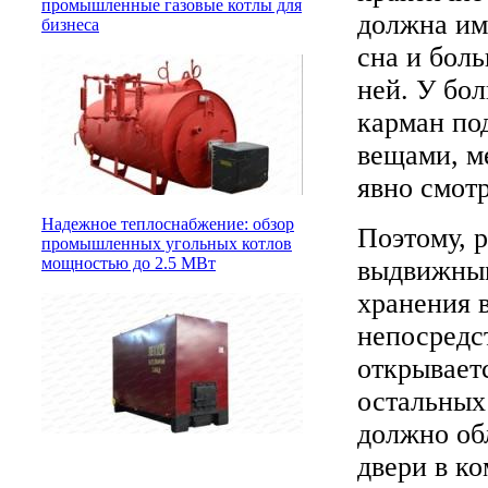
промышленные газовые котлы для
должна им
бизнеса
сна и бол
ней. У бо
карман под
вещами, м
явно смотр
Надежное теплоснабжение: обзор
Поэтому, 
промышленных угольных котлов
мощностью до 2.5 МВт
выдвижным
хранения 
непосредс
открывает
остальных
должно об
двери в к