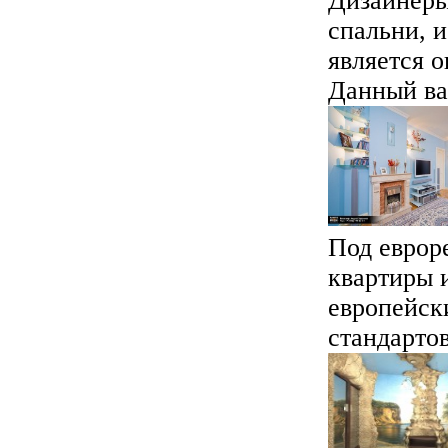
Дизайнеры
спальни, 
является о
Данный вар
Под еврор
квартиры 
европейск
стандартов