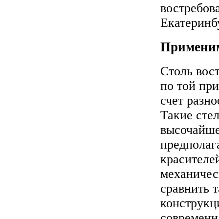
востребов
Екатеринб
Применим
Столь вос
по той при
счет разн
Такие сте
высочайше
предполаг
красителе
механичес
сравнить 
конструкци
современн