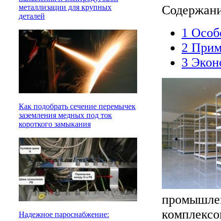
Содержан
металлизации для крупных
деталей
1
Особе
2
Приме
3
Эконо
Как подобрать сечение перемычек
заземления медных под ток
короткого замыкания
промышлен
комплексо
Надежное пароснабжение: