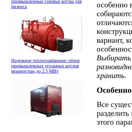
промышленные газовые котлы для
особенно 
бизнеса
собираютс
отличаютс
конструкци
вариант, к
особенност
Выбирать 
Надежное теплоснабжение: обзор
разновидн
промышленных угольных котлов
мощностью до 2.5 МВт
хранить
.
Особенно
Все сущес
разделить
этого пара