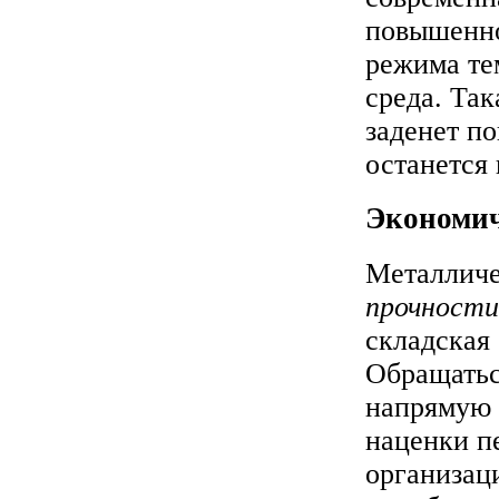
повышенно
режима те
среда. Так
заденет по
останется
Экономич
Металличе
прочности
складская 
Обращатьс
напрямую 
наценки п
организац