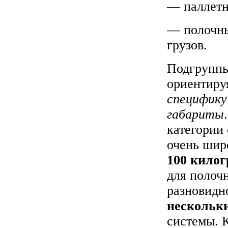
— паллетн
— полочны
грузов.
Подгруппы
ориентиру
специфику
габариты
категории
очень шир
100 кило
для полоч
разновидн
нескольк
системы. 