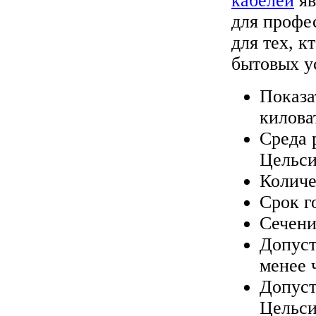
кабелей
яв
для профе
для тех, к
бытовых у
Показа
килова
Среда 
Цельс
Количе
Срок г
Сечени
Допуст
менее 
Допуст
Цельс