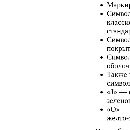
Марки
Символ
класси
станда
Символ
покрыт
Символ
оболоч
Также 
символ
«J» — 
зелено
«O» — 
желто-