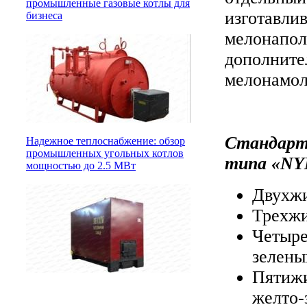
промышленные газовые котлы для
изготавлив
бизнеса
мелонапол
дополните
мелонамол
Стандарти
Надежное теплоснабжение: обзор
промышленных угольных котлов
типа «NY
мощностью до 2.5 МВт
Двухжи
Трехжи
Четыре
зелены
Пятижи
желто-