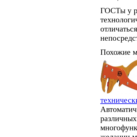
ГОСТы у р
технологи
отличатьс
непосредс
Похожие м
техническ
Автоматич
различных
многофунк
желании мо