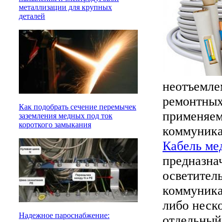
металлизации для крупных
деталей
неотъемле
ремонтных
Как подобрать сечение перемычек
применяем
заземления медных под ток
короткого замыкания
коммуника
Кабель м
предназна
осветител
коммуника
либо неск
Надежное пароснабжение:
отдельный