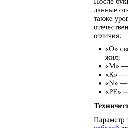
После бук
данные отн
также уро
отечестве
отличия:
«О» св
жил;
«М» — 
«К» — 
«N» — 
«PE» —
Техничес
Параметр 