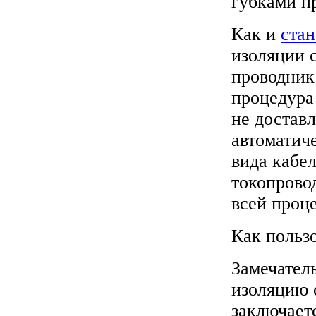
губками п
Как и
стан
изоляции 
проводник
процедура
не достав
автоматиче
вида кабел
токопрово
всей проц
Как польз
Замечател
изоляцию 
заключает