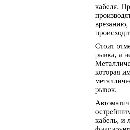
кабеля. Пр
производя
врезанию,
происходит
Стоит отм
рывка, а н
Металличе
которая и
металличе
рывок.
Автоматич
острейшим
кабель, и 
фиксируют