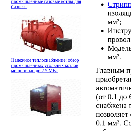
промышленные газовые котлы для
Стрипп
бизнеса
изоляц
мм²;
Инстру
провол
Модель
мм².
Надежное теплоснабжение: обзор
промышленных угольных котлов
Главным п
мощностью до 2.5 МВт
приобрета
автоматич
(от 0.1 до
снабжена 
позволяет 
0.1 мм². 