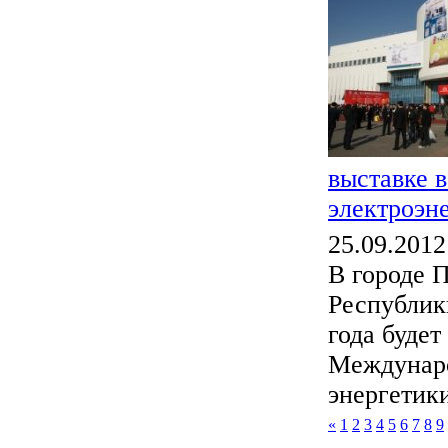
выставке 
электроэн
25.09.2012
В городе 
Республики
года будет
Междунаро
энергетики
«
1
2
3
4
5
6
7
8
9