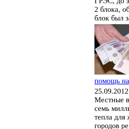
ГРЭС, до з
2 блока, 
блок был з
помощь на
25.09.2012
Местные в
семь милл
тепла для 
городов р