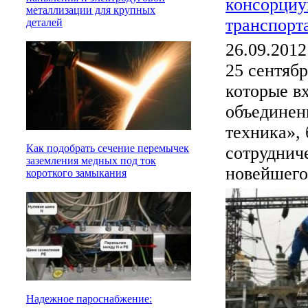
консорциу
металлизации для крупных
транспорт
деталей
26.09.2012
25 сентяб
которые в
объединен
техника»,
Как подобрать сечение перемычек
сотрудниче
заземления медных под ток
новейшего.
короткого замыкания
Надежное пароснабжение: