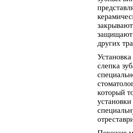
представл
керамичес
закрывают
защищают 
других тра
Установка 
слепка зу
специально
стоматоло
который т
установки 
специальн
отреставр
Похожие м