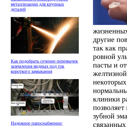
металлизации для крупных
деталей
жизненных
другие по
так как п
ровной ул
Как подобрать сечение перемычек
пасты и о
заземления медных под ток
короткого замыкания
желтизной 
некоторых
нормальны
клиники р
позволяет 
зубной эма
связанных
Надежное пароснабжение: