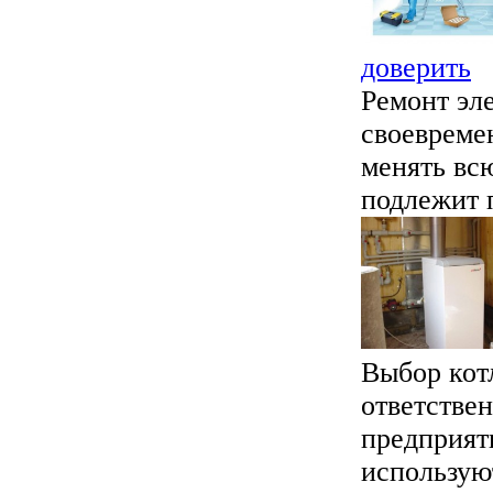
доверить
Ремонт эле
своевремен
менять всю
подлежит п
Выбор кот
ответстве
предприяти
используют