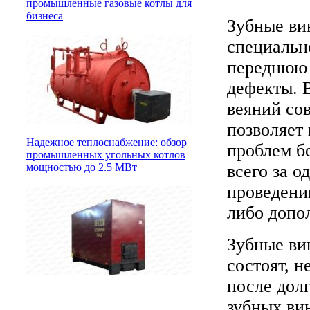
промышленные газовые котлы для
бизнеса
Зубные ви
специальн
переднюю 
дефекты. 
веяний со
позволяет
Надежное теплоснабжение: обзор
проблем б
промышленных угольных котлов
всего за о
мощностью до 2.5 МВт
проведении
либо допо
Зубные вин
состоят, н
после дол
зубных ви