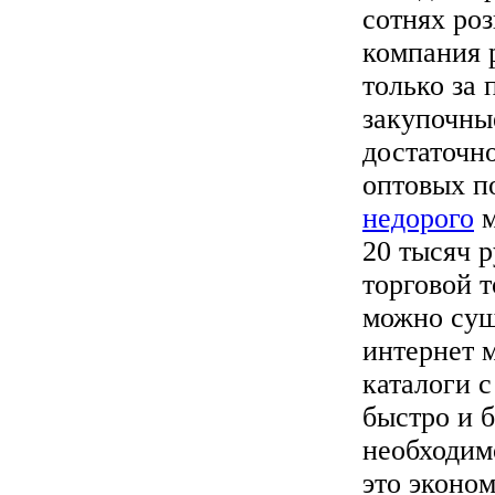
сотнях ро
компания 
только за 
закупочны
достаточно
оптовых п
недорого
м
20 тысяч 
торговой 
можно сущ
интернет м
каталоги с
быстро и б
необходим
это эконо