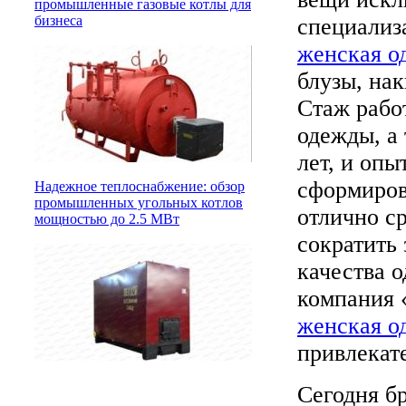
промышленные газовые котлы для
бизнеса
специализ
женская о
блузы, нак
Стаж рабо
одежды, а
лет, и опы
сформиров
Надежное теплоснабжение: обзор
промышленных угольных котлов
отлично с
мощностью до 2.5 МВт
сократить 
качества 
компания 
женская о
привлекат
Сегодня б