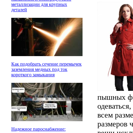
металлизации для крупных
деталей
Как подобрать сечение перемычек
заземления медных под ток
короткого замыкания
пышных фор
одеваться,
всем разм
размеров 
Надежное пароснабжение:
вещи искл