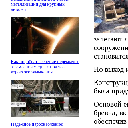
металлизации для крупных
деталей
залегают л
сооружени
становитс
Как подобрать сечение перемычек
заземления медных под ток
Но выход и
короткого замыкания
Конструкц
была прид
Основой е
бревна, вк
обеспечив
Надежное пароснабжение: