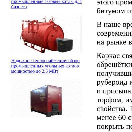
этого про
промышленные газовые котлы для
бизнеса
битумом и
В наше вр
современн
на рынке 
Каркас св
Надежное теплоснабжение: обзор
обрешётки
промышленных угольных котлов
мощностью до 2.5 МВт
получивши
рубероид 
и присыпа
торфом, и
свойства.
менее 60 с
покрыть п