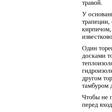
травой.
У основан
трапеции,
кирпичом,
известково
Один торе
досками т
теплоизол
гидроизол
другом то
тамбуром 
Чтобы не 
перед вхо