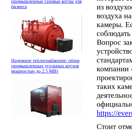
промышленные газовые котлы для
из воздух
бизнеса
воздуха на
камеры. Е
соблюдать 
Вопрос за
устройство
стандарта
Надежное теплоснабжение: обзор
промышленных угольных котлов
компании 
мощностью до 2.5 МВт
проектиро
таких кам
деятельно
официальн
https://eve
Стоит отм