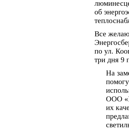
люминесце
об энерго
теплоснаб
Все желаю
Энергосбе
по ул. Коо
три дня 9 
На зам
помог
исполь
ООО «Г
их кач
предла
светил