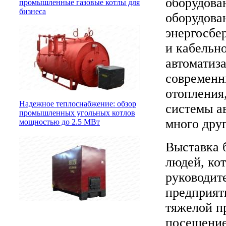
оборудова
промышленные газовые котлы для
бизнеса
оборудова
энергосбе
и кабельн
автоматиза
современн
отопления
Надежное теплоснабжение: обзор
системы а
промышленных угольных котлов
много дру
мощностью до 2.5 МВт
Выставка б
людей, ко
руководит
предприят
тяжелой п
посещение