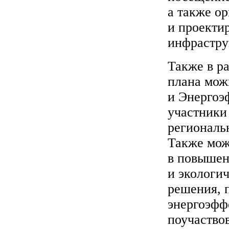
а также о
и проекти
инфрастру
Также в р
плана мож
и Энергоэ
участники
региональ
Также мож
в повышен
и экологи
решения, 
энергоэфф
поучаство