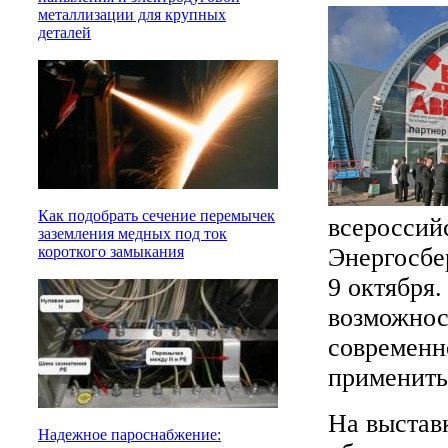
металлизации для крупных
деталей
Как подобрать сечение перемычек
всероссий
заземления медных под ток
Энергосбе
короткого замыкания
9 октября.
возможнос
современн
применить
На выстав
Надежное пароснабжение: