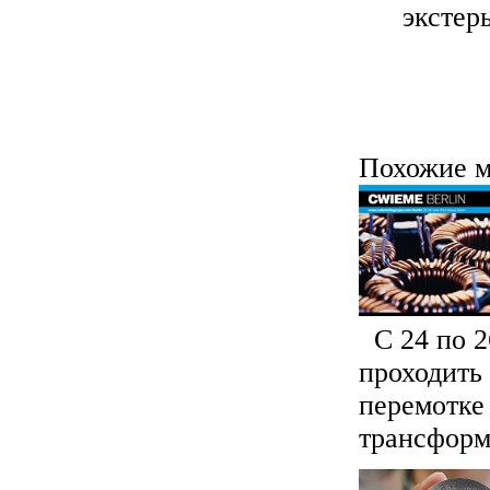
экстер
Похожие м
С 24 по 2
проходить
перемотке
трансформа