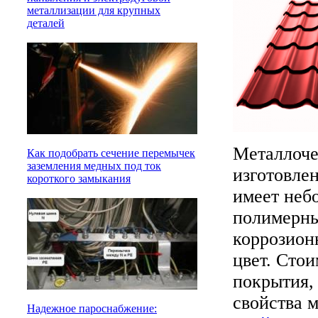
металлизации для крупных
деталей
Металлоче
Как подобрать сечение перемычек
заземления медных под ток
изготовле
короткого замыкания
имеет неб
полимерны
коррозион
цвет. Стои
покрытия,
свойства 
Надежное пароснабжение: