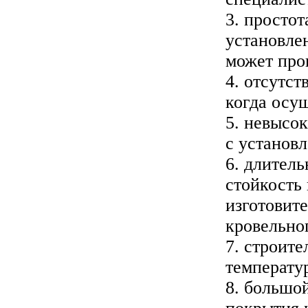
3. просто
установле
может про
4. отсутст
когда осу
5. невысо
с установ
6. длитель
стойкость
изготовит
кровельног
7. строит
температу
8. большо