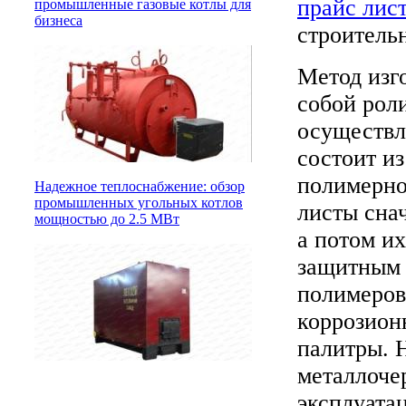
прайс лис
промышленные газовые котлы для
бизнеса
строительн
Метод изг
собой рол
осуществл
состоит из
полимерно
Надежное теплоснабжение: обзор
промышленных угольных котлов
листы сна
мощностью до 2.5 МВт
а потом и
защитным 
полимеров
коррозион
палитры. 
металлоче
эксплуата