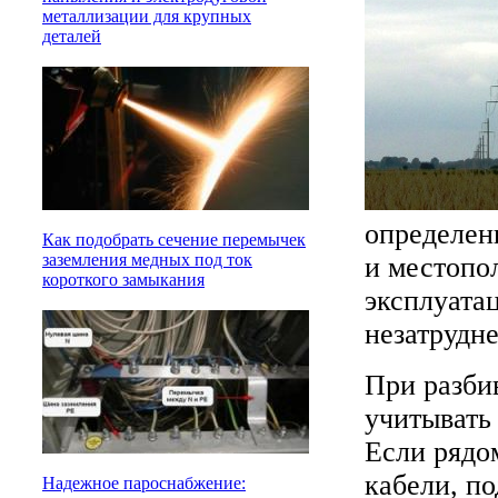
металлизации для крупных
деталей
определен
Как подобрать сечение перемычек
заземления медных под ток
и местопо
короткого замыкания
эксплуата
незатрудн
При разби
учитывать 
Если рядо
кабели, п
Надежное пароснабжение: