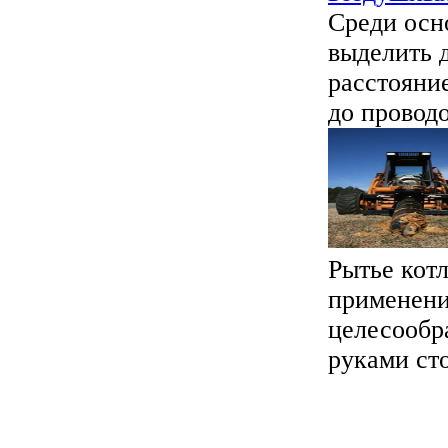
Среди осн
выделить д
расстояние
до проводо
Рытье кот
применени
целесообр
руками сто