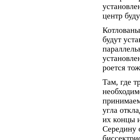
установле
центр буд
Котлованы
будут уст
параллель
установле
роется то
Там, где т
необходим
принимаем
угла откл
их концы 
Середину 
биссектри