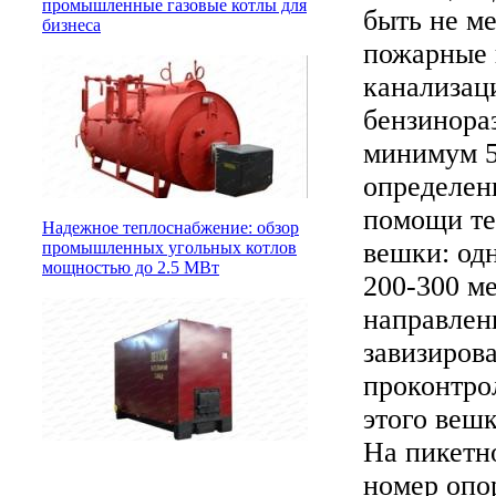
промышленные газовые котлы для
быть не м
бизнеса
пожарные 
канализац
бензинора
минимум 5
определен
помощи те
Надежное теплоснабжение: обзор
вешки: од
промышленных угольных котлов
мощностью до 2.5 МВт
200-300 м
направлен
завизиров
проконтро
этого веш
На пикетн
номер опо