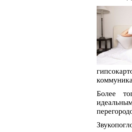
гипсокар
коммуника
Более то
идеальны
перегород
Звукопогл