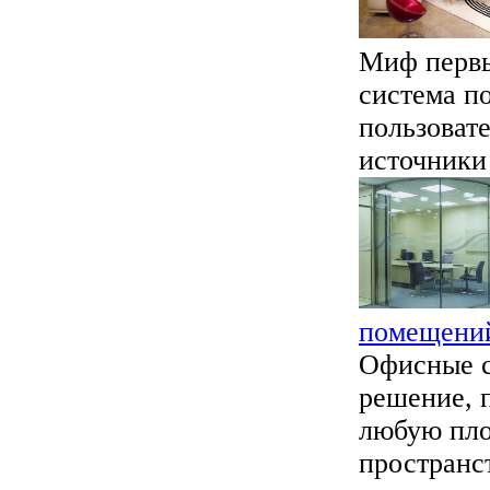
Миф первы
система п
пользоват
источники 
помещени
Офисные с
решение, 
любую пло
пространст