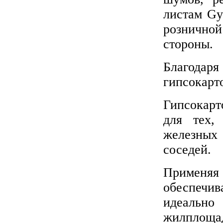
листам Gy
розничной
стороны.
Благода
гипсокарт
Гипсокар
для тех,
железных
соседей.
Применяя 
обеспечив
идеально
жилплощад