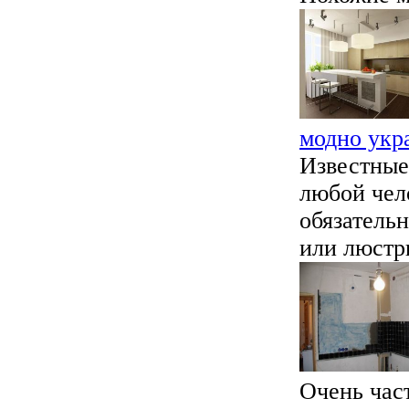
модно укр
Известные
любой чел
обязатель
или люстры
Очень част