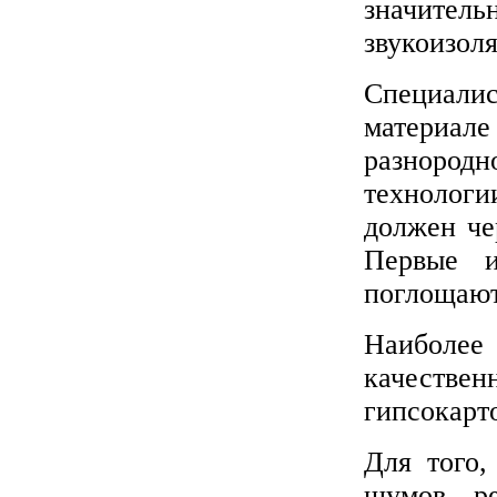
значител
звукоизол
Специали
материал
разнород
технолог
должен че
Первые и
поглощают
Наиболее
качестве
гипсокарт
Для того,
шумов, ре