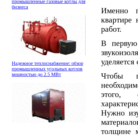
промышленные газовые котлы для
бизнеса
Именно п
квартире 
работ.
В первую 
звукоизол
уделяется 
Надежное теплоснабжение: обзор
промышленных угольных котлов
Чтобы п
мощностью до 2.5 МВт
необходи
этого, 
характер
Нужно изу
материал
толщине м