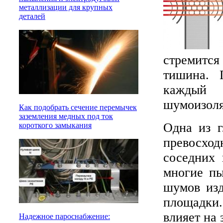
металлизации для крупных
деталей
стремится
тишина. 
каждый 
шумоизоля
Как подобрать сечение перемычек
заземления медных под ток
Одна из г
короткого замыкания
превосхо
соседних 
многие пы
шумов изд
площадки
влияет на 
Надежное пароснабжение: