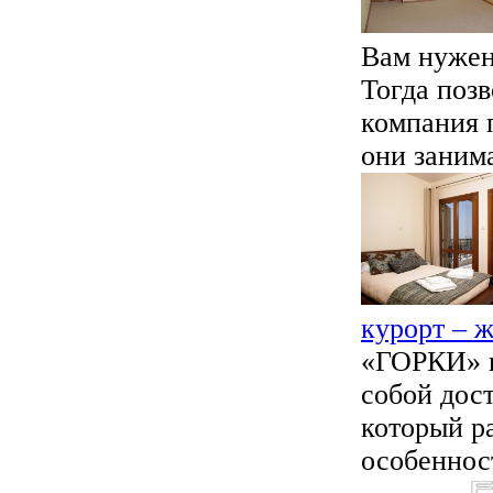
Вам нужен
Тогда поз
компания 
они занима
курорт – 
«ГОРКИ» г
собой дос
который р
особенност