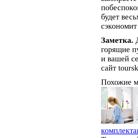
побеспокои
будет весь
сэкономит
Заметка.
Д
горящие п
и вашей с
сайт toursk
Похожие м
комплекта