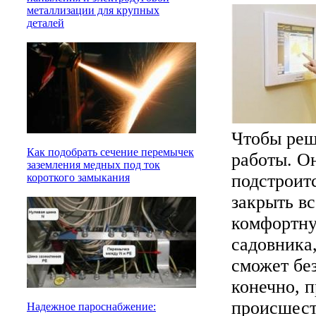
металлизации для крупных
деталей
Чтобы реш
Как подобрать сечение перемычек
работы. О
заземления медных под ток
подстроит
короткого замыкания
закрыть вс
комфортну
садовника,
сможет без
конечно, п
происшест
Надежное пароснабжение: