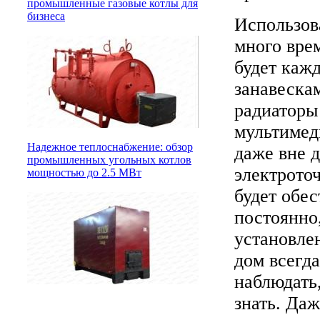
промышленные газовые котлы для
бизнеса
Использов
много вре
будет каж
занавеска
радиаторы
мультимед
Надежное теплоснабжение: обзор
даже вне д
промышленных угольных котлов
электрото
мощностью до 2.5 МВт
будет обе
постоянно,
установле
дом всегда
наблюдать,
знать. Даж