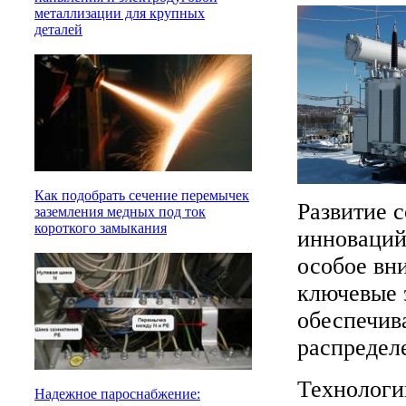
металлизации для крупных
деталей
Как подобрать сечение перемычек
Развитие 
заземления медных под ток
короткого замыкания
инноваций 
особое вн
ключевые 
обеспечив
распредел
Технологи
Надежное пароснабжение: