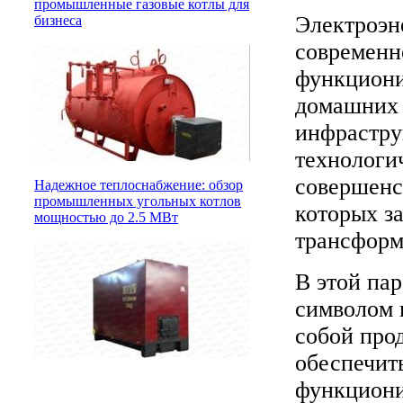
промышленные газовые котлы для
Электроэн
бизнеса
современн
функциони
домашних 
инфрастру
технологи
совершенс
Надежное теплоснабжение: обзор
промышленных угольных котлов
которых з
мощностью до 2.5 МВт
трансформ
В этой па
символом 
собой про
обеспечит
функциони