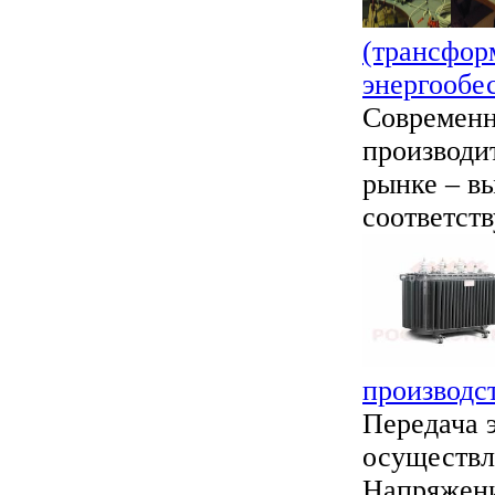
(трансфор
энергообе
Современн
производи
рынке – в
соответст
производс
Передача 
осуществл
Напряжени