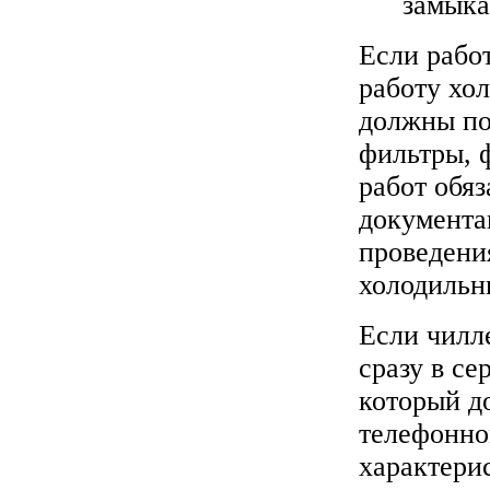
замыка
Если рабо
работу хо
должны по
фильтры, 
работ обяз
документац
проведени
холодильн
Если чилл
сразу в се
который д
телефонно
характерис