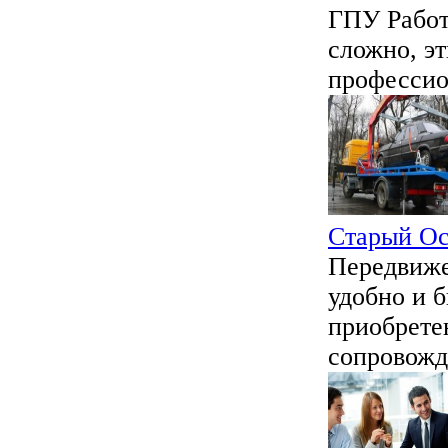
ГПУ Работа
сложно, э
профессион
Старый Ос
Передвиже
удобно и б
приобрете
сопровожда