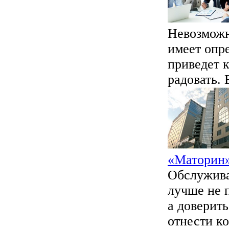
Невозможн
имеет опре
приведет к
радовать. 
«Маторин
Обслужива
лучше не п
а доверит
отнести ко