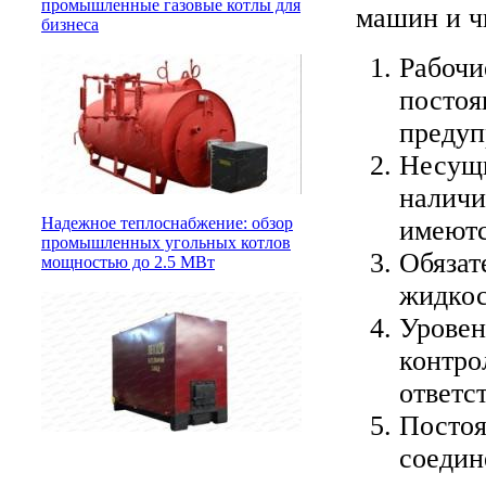
промышленные газовые котлы для
машин и ч
бизнеса
Рабочи
постоя
предуп
Несущи
наличи
Надежное теплоснабжение: обзор
имеютс
промышленных угольных котлов
Обязат
мощностью до 2.5 МВт
жидкос
Уровен
контро
ответс
Постоя
соедин