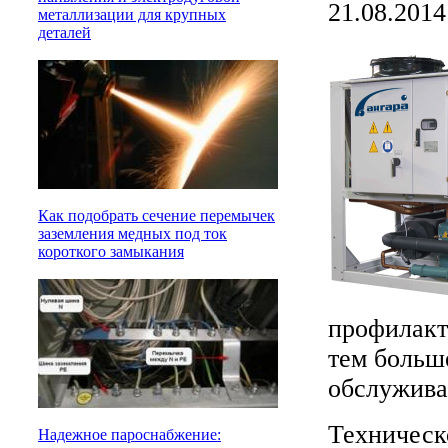
21.08.2014
металлизации для крупных
деталей
Как подобрать сечение перемычек
заземления медных под ток
короткого замыкания
профилакт
тем больш
обслужива
Техническ
Надежное пароснабжение: