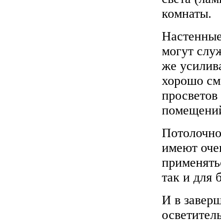
комнаты.
Настенные
могут слу
же усилив
хорошо см
просветов
помещений
Потолочно
имеют оче
применятьс
так и для 
И в завер
осветител