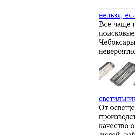
нельзя, ес
Все чаще 
поисковые
Чебоксары
невероятно
светильни
От освеще
производс
качество 
людей, раб