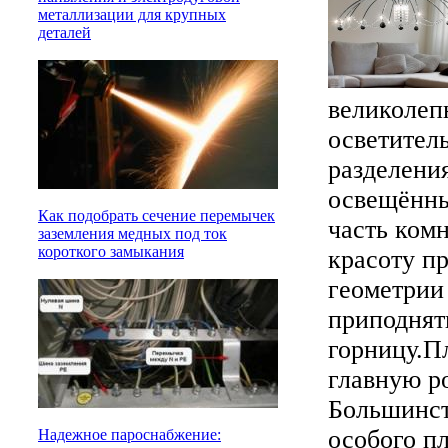
металлизации для крупных
деталей
великолеп
осветител
разделени
освещённы
Как подобрать сечение перемычек
часть ком
заземления медных под ток
короткого замыкания
красоту п
геометрии
приподнят
горницу.
Пл
главную р
Большинст
особого п
Надежное пароснабжение: