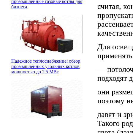
промышленные газовые котлы для
считая, ко
бизнеса
пропускат
рассеивает
качествен
Для освещ
применять
Надежное теплоснабжение: обзор
промышленных угольных котлов
— потолоч
мощностью до 2.5 МВт
подходят 
они разме
поэтому н
давят и з
Такого ро
света (ла