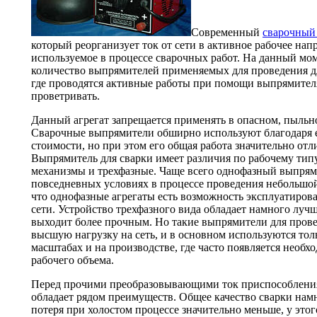
Современный
сварочный
который реорганизует ток от сети в активное рабочее нап
используемое в процессе сварочных работ. На данный мо
количество выпрямителей применяемых для проведения д
где проводятся активные работы при помощи выпрямител
проветривать.
Данный агрегат запрещается применять в опасном, пыльн
Сварочные выпрямители обширно используют благодаря е
стоимости, но при этом его общая работа значительно отл
Выпрямитель для сварки имеет различия по рабочему ти
механизмы и трехфазные. Чаще всего однофазный выпрям
повседневных условиях в процессе проведения небольшой 
что однофазные агрегаты есть возможность эксплуатиров
сети. Устройство трехфазного вида обладает намного лу
выходит более прочным. Но такие выпрямители для пров
высшую нагрузку на сеть, и в основном используются то
масштабах и на производстве, где часто появляется необ
рабочего объема.
Перед прочими преобразовывающими ток приспособлени
обладает рядом преимуществ. Общее качество сварки намн
потеря при холостом процессе значительно меньше, у это