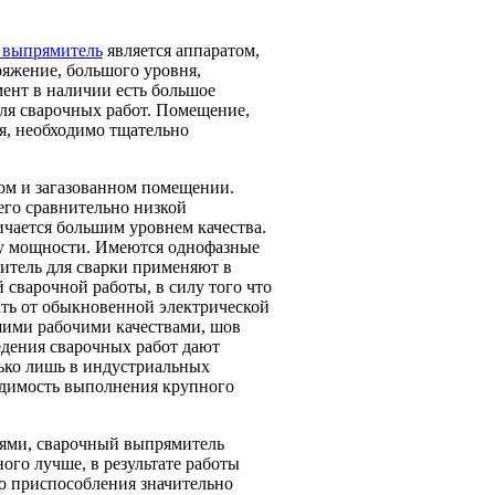
 выпрямитель
является аппаратом,
ряжение, большого уровня,
мент в наличии есть большое
ля сварочных работ. Помещение,
я, необходимо тщательно
ом и загазованном помещении.
го сравнительно низкой
ичается большим уровнем качества.
пу мощности. Имеются однофазные
итель для сварки применяют в
сварочной работы, в силу того что
ать от обыкновенной электрической
чшими рабочими качествами, шов
едения сварочных работ дают
лько лишь в индустриальных
ходимость выполнения крупного
ями, сварочный выпрямитель
ого лучше, в результате работы
го приспособления значительно