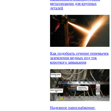
металлизации для крупных
деталей
Как подобрать сечение перемычек
заземления медных под ток
короткого замыкания
Надежное пароснабжение: