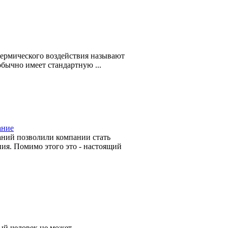
термического воздействия называют
обычно имеет стандартную ...
ание
аний позволили компании стать
ия. Помимо этого это - настоящий
ый человек не может