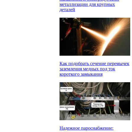
металлизации для крупных
деталей
Как подобрать сечение перемычек
заземления медных под ток
короткого замыкания
Надежное пароснабжение: