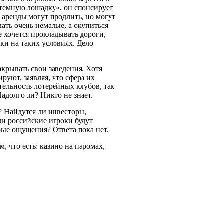
 «темную лошадку», он спонсирует
ок аренды могут продлить, но могут
лать очень немалые, а окупиться
е хочется прокладывать дороги,
ки на таких условиях. Дело
крывать свои заведения. Хотя
руют, заявляя, что сфера их
тельность лотерейных клубов, так
адолго ли? Никто не знает.
? Найдутся ли инвесторы,
ли российские игроки будут
рые ощущения? Ответа пока нет.
, что есть: казино на паромах,