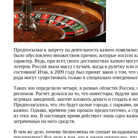
Предпосылки к запрету на деятельность казино появлялис
было обусловлено множеством причин, которые носили к
характер. Ведь, при всех своих достоинствах казино могу
лотерея, Россия знала массу случаев, когда в рулетку ил
состояния! Итак, в 2009 году был принят закон о том, что
рода могут существовать только в специально отведенных 
Таких зон определили четыре, в разных областях России,
регионов. Расчет делался на то, что инвесторы, будучи з
игровых заведений, захотят вложить деньги и создать в 
Предполагалось, что это будут целые города, с парками, 
казино. Однако, времени уже прошло предостаточно, а ст
из этих зон. В настоящее время действует лишь одно кази
затраченных на него средств.
В чем же дело, почему бизнесмены не спешат вкладыватьс
предприятие? Все дело в том, что в законе прописано, что