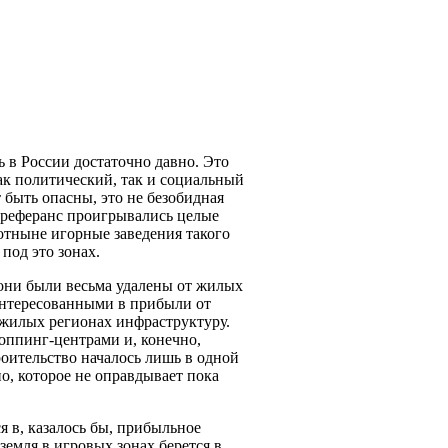
ь в России достаточно давно. Это
ак политический, так и социальный
т быть опасны, это не безобидная
и преферанс проигрывались целые
 отныне игорные заведения такого
под это зонах.
 они были весьма удалены от жилых
аинтересованными в прибыли от
нежилых регионах инфраструктуру.
шоппинг-центрами и, конечно,
роительство началось лишь в одной
но, которое не оправдывает пока
я в, казалось бы, прибыльное
 земля в игровых зонах берется в