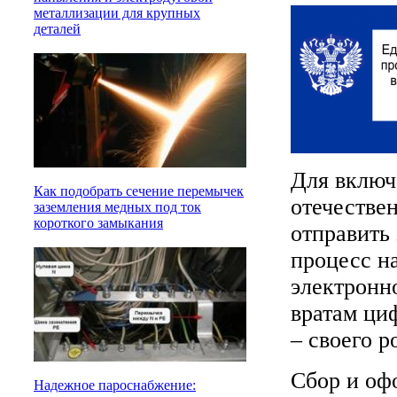
металлизации для крупных
деталей
Для включ
Как подобрать сечение перемычек
отечестве
заземления медных под ток
короткого замыкания
отправить 
процесс н
электронн
вратам ци
– своего р
Сбор и оф
Надежное пароснабжение: