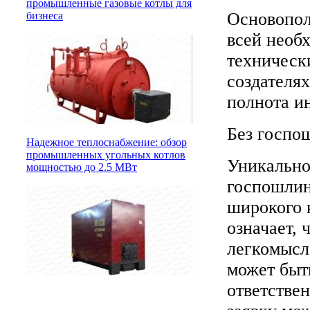
промышленные газовые котлы для
Основопол
бизнеса
всей необ
технически
создателя
полнота и
Без госпо
Надежное теплоснабжение: обзор
промышленных угольных котлов
Уникально
мощностью до 2.5 МВт
госпошлин
широкого 
означает, 
легкомысл
может быть
ответстве