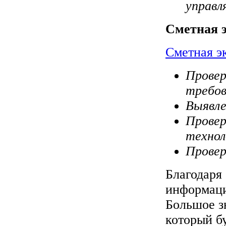
управл
Сметная э
Сметная э
Провер
требов
Выявле
Провер
технол
Провер
Благодаря
информацию
Большое з
который бу