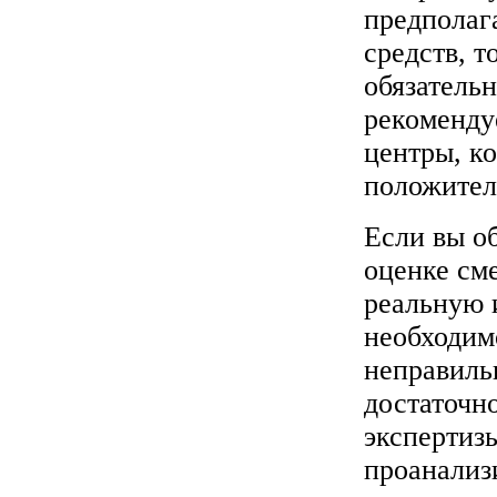
предполаг
средств, т
обязатель
рекоменду
центры, к
положител
Если вы о
оценке см
реальную 
необходимо
неправиль
достаточн
экспертиз
проанализ