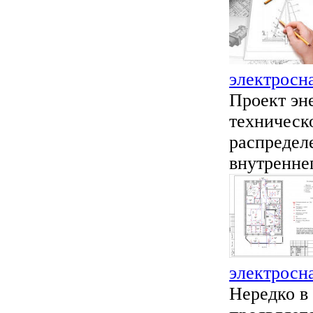
электросн
Проект эн
техническ
распредел
внутреннег
электросн
Нередко в