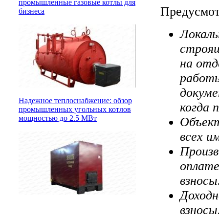
промышленные газовые котлы для
Предусмот
бизнеса
Локаль
строящ
на отд
работы
докуме
Надежное теплоснабжение: обзор
когда 
промышленных угольных котлов
мощностью до 2.5 МВт
Объект
всех и
Произв
оплате
взносы
Доходн
взносы