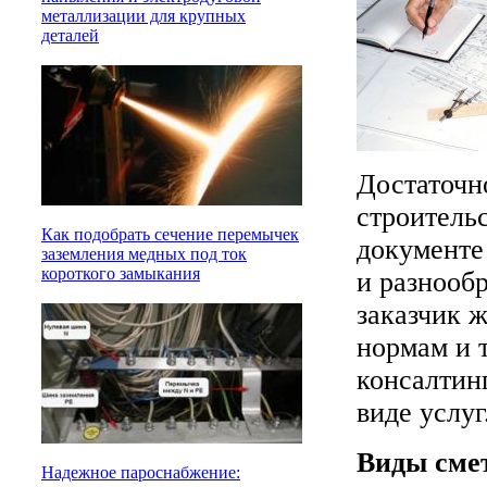
металлизации для крупных
деталей
Достаточн
строитель
Как подобрать сечение перемычек
документе
заземления медных под ток
короткого замыкания
и разнооб
заказчик ж
нормам и т
консалтин
виде услуг
Виды сме
Надежное пароснабжение: