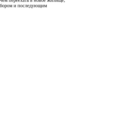
чем переехать в новое жилище,
выбором и последующим