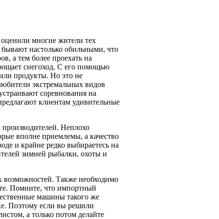
 оценили многие жители тех
и бывают настолько обильными, что
в, а тем более проехать на
рощает снегоход. С его помощью
или продукты. Но это не
 любители экстремальных видов
 устраивают соревнования на
 предлагают клиентам удивительные
х производителей. Неплохо
орые вполне приемлемы, а качество
роде и крайне редко выбираетесь на
ителей зимней рыбалки, охоты и
х возможностей. Также необходимо
ете. Помните, что импортный
чественные машины такого же
шке. Поэтому если вы решили
листом, а только потом делайте