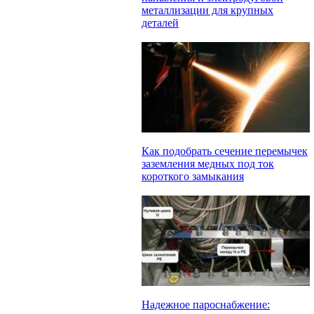
металлизации для крупных
деталей
Как подобрать сечение перемычек
заземления медных под ток
короткого замыкания
Надежное пароснабжение: