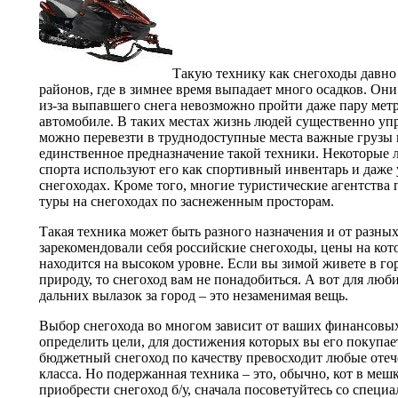
Такую технику как снегоходы давно
районов, где в зимнее время выпадает много осадков. Он
из-за выпавшего снега невозможно пройти даже пару метро
автомобиле. В таких местах жизнь людей существенно уп
можно перевезти в труднодоступные места важные грузы 
единственное предназначение такой техники. Некоторые
спорта используют его как спортивный инвентарь и даже
снегоходах. Кроме того, многие туристические агентства
туры на снегоходах по заснеженным просторам.
Такая техника может быть разного назначения и от разны
зарекомендовали себя российские снегоходы, цены на кот
находится на высоком уровне. Если вы зимой живете в го
природу, то снегоход вам не понадобиться. А вот для люб
дальних вылазок за город – это незаменимая вещь.
Выбор снегохода во многом зависит от ваших финансовы
определить цели, для достижения которых вы его покупа
бюджетный снегоход по качеству превосходит любые оте
класса. Но подержанная техника – это, обычно, кот в ме
приобрести снегоход б/у, сначала посоветуйтесь со специа