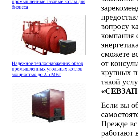
промышленные газовые котлы для
зарекомен
бизнеса
предостав
вопросу ка
компания 
энергетик
сможете в
от консул
Надежное теплоснабжение: обзор
промышленных угольных котлов
крупных п
мощностью до 2.5 МВт
такой усл
«СЕВЗА
Если вы о
самостоят
Прежде вс
работают 