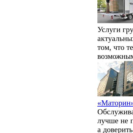
Услуги гр
актуальны
том, что 
возможным
«Маторин
Обслужива
лучше не п
а доверит