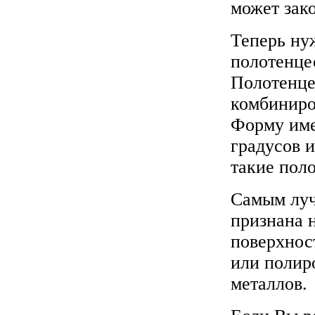
может зак
Теперь ну
полотенце
Полотенце
комбиниро
Форму име
градусов 
такие пол
Самым луч
признана 
поверхнос
или полир
металлов.