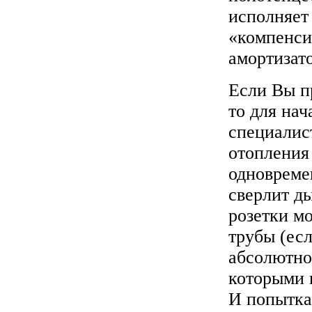
исполняет
«компенси
амортизат
Если Вы п
то для на
специалист
отопления
одновреме
сверлит д
розетки мо
трубы (ес
абсолютно 
которыми 
И попытка