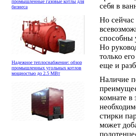
промышленные газовые котлы для
себя в ван
бизнеса
Но сейчас
всевозмож
способны 
Но руково
только ег
Надежное теплоснабжение: обзор
еще и разб
промышленных угольных котлов
мощностью до 2.5 МВт
Наличие п
преимущест
комнате в 
необходим
стирки па
может доб
полотенце