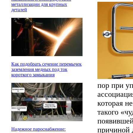
металлизации для крупных
деталей
Как подобрать сечение перемычек
заземления медных под ток
короткого замыкания
пор при у
ассоциация
которая н
такого «ч
появившей
причиной 
Надежное пароснабжение: