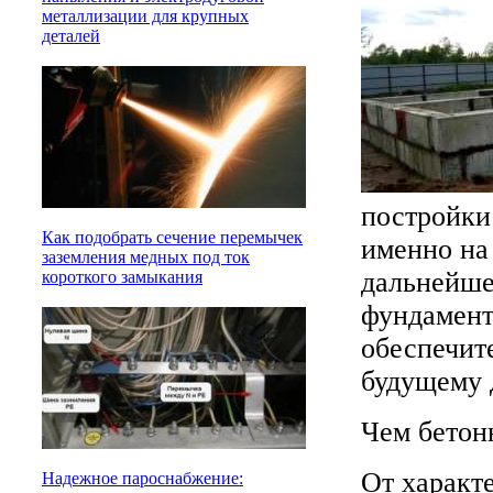
металлизации для крупных
деталей
постройки
Как подобрать сечение перемычек
именно на 
заземления медных под ток
дальнейше
короткого замыкания
фундамент
обеспечит
будущему 
Чем бетон
От характе
Надежное пароснабжение: