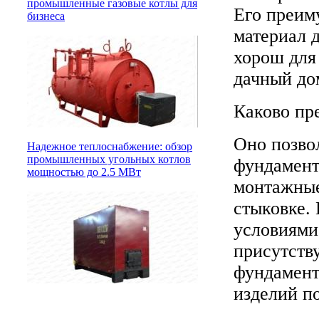
промышленные газовые котлы для
Его преиму
бизнеса
материал 
хорош для
дачный до
Каково пр
Оно позво
Надежное теплоснабжение: обзор
промышленных угольных котлов
фундамент
мощностью до 2.5 МВт
монтажные
стыковке.
условиями
присутств
фундамент
изделий п