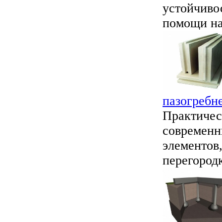
устойчивос
помощи на
пазогребн
Практичес
современн
элементов
перегородк