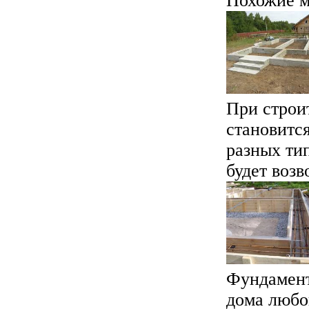
Похожие м
При строи
становитс
разных тип
будет возво
Фундамент
дома любо