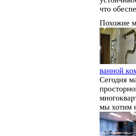
что обесп
Похожие м
ванной ко
Сегодня м
просторно
многоквар
мы хотим н