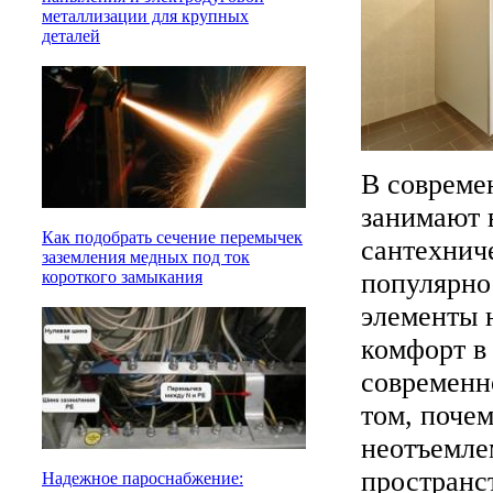
металлизации для крупных
деталей
В совреме
занимают 
Как подобрать сечение перемычек
сантехнич
заземления медных под ток
популярно
короткого замыкания
элементы 
комфорт в 
современн
том, поче
неотъемле
пространс
Надежное пароснабжение: