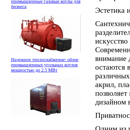
промышленные газовые котлы для
бизнеса
Эстетика 
Сантехнич
разделите
искусство
Современн
внимание 
Надежное теплоснабжение: обзор
промышленных угольных котлов
остаются 
мощностью до 2.5 МВт
различных 
акрил, пла
позволяет
дизайном 
Приватнос
Одним из 