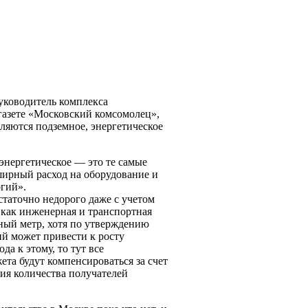
руководитель комплекса
азете «Московский комсомолец»,
ляются подземное, энергетическое
 энергетическое — это те самые
ширный расход на оборудование и
гий».
статочно недорого даже с учетом
х как инженерная и транспортная
тный метр, хотя по утверждению
й может привести к росту
да к этому, то тут все
ета будут компенсироваться за счет
ния количества получателей