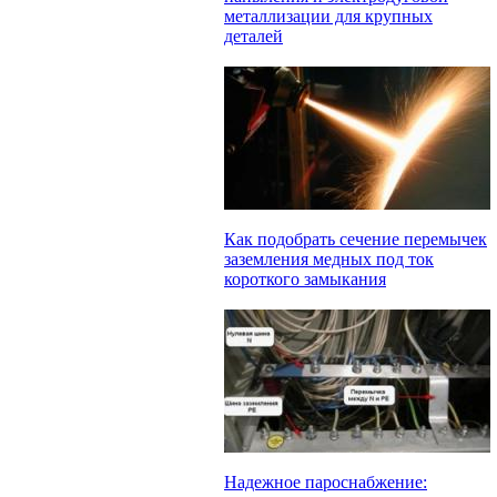
металлизации для крупных
деталей
Как подобрать сечение перемычек
заземления медных под ток
короткого замыкания
Надежное пароснабжение: