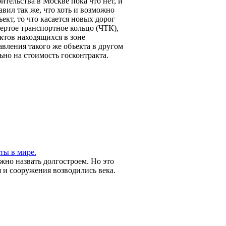
ительства в Москве пока что нет, и
авил так же, что хоть и возможно
кт, то что касается новых дорог
ертое транспортное кольцо (ЧТК),
ктов находящихся в зоне
авления такого же объекта в другом
ьно на стоимость госконтракта.
ты в мире.
жно назвать долгостроем. Но это
 и сооружения возводились века.