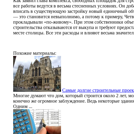
Как заявил глава комплекса, свободных площадок для стро
все работы ведутся в весьма стесненных условиях. Он доб
вписать в существующую застройку новый единичный объе
— это становится невыполнимо, а потому к примеру, Четв
прокладывали «по-живому». При этом собственники объе
строительства отказываются от выкупа и требуют предост
месте столицы. Все эти расходы и влияют весьма значител
Похожие материалы:
Самые долгие строительные проек
Многие думают что дом, который строится около 2 лет, мо
конечно же огромное заблуждение. Ведь некоторые здания
Одним ...