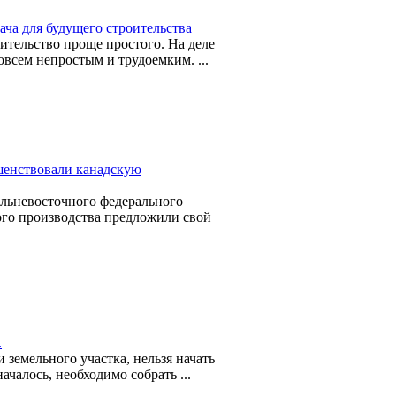
ча для будущего строительства
оительство проще простого. На деле
совсем непростым и трудоемким. ...
шенствовали канадскую
альневосточного федерального
го производства предложили свой
.
 земельного участка, нельзя начать
ачалось, необходимо собрать ...